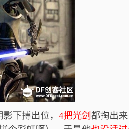
阴影下搏出位，
4把光剑
都掏出来