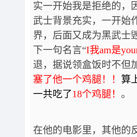
实一开始我是拒绝的，
武士背景充实，一开始
界，后面又成为黑武士
下一句名言“
I我am是your
退，据说领盒饭时不但
塞了他一个鸡腿！！
算
一共吃了
18个鸡腿！
。
在他的电影里，其他的