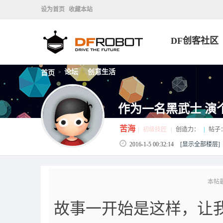
设为首页
收藏本站
DF创客社区
论坛
创意生活
首页
>
>
作为一名黑武士 演
苦海
|
初级技匠
|
创造力：
|
帖子
2016-1-5 00:32:14
[显示全部楼层]
本帖最后
故事一开始是这样，让