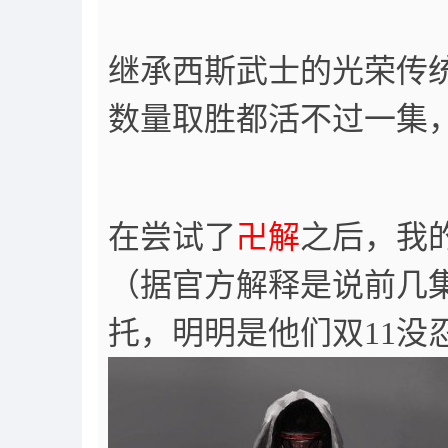
继承西斯武士的光荣传
数量取胜都活不过一集
在尝试了
卍解
之后，我
（据官方解释是说前几
托，明明是他们双11没