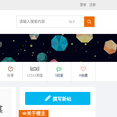
登录
注册
帖子
分享
12512浏览
5回复
0收藏
撰写新帖
其
关于楼主