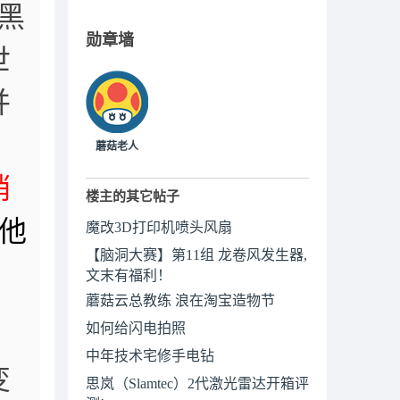
黑
勋章墙
世
并
蘑菇老人
悄
楼主的其它帖子
，他
魔改3D打印机喷头风扇
【脑洞大赛】第11组 龙卷风发生器,
文末有福利！
蘑菇云总教练 浪在淘宝造物节
如何给闪电拍照
中年技术宅修手电钻
变
思岚（Slamtec）2代激光雷达开箱评