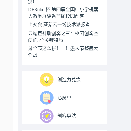
测!
DFRobot杯 第四届全国中小学机器
人教学展评暨首届校园创客...
上交会 蘑菇云一线技术派报道
云端巨神聊创客之三：校园创客空
间的3个关键特质
过个节这么拼！！！愚人节整蛊大
作战
创造力兑换
心愿单
创客导航