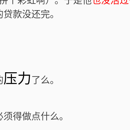
把拼个彩虹啊）。于是他
也没活过
的贷款没还完。
压力
的
了么。
必须得做点什么。