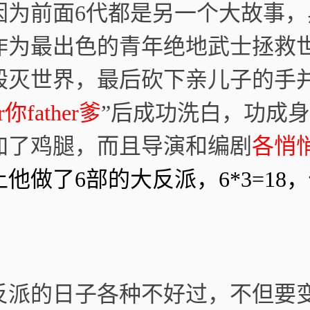
因为前面6代都是另一个大故事，
作为最出色的青年绝地武士拯救
毁灭世界，最后砍下亲儿子的手
你father爹
”后成功洗白，功成身
加了鸡腿，而且导演和编剧
各悄
上他做了6部的大反派，6*3=18
反派的日子各种不好过，不但要