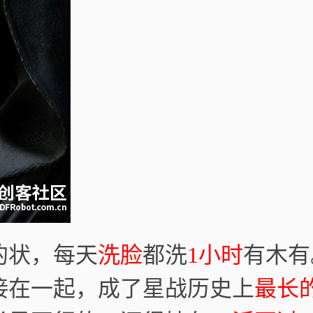
的状，每天
洗脸
都洗
1小时
有木有
接在一起，成了星战历史上
最长