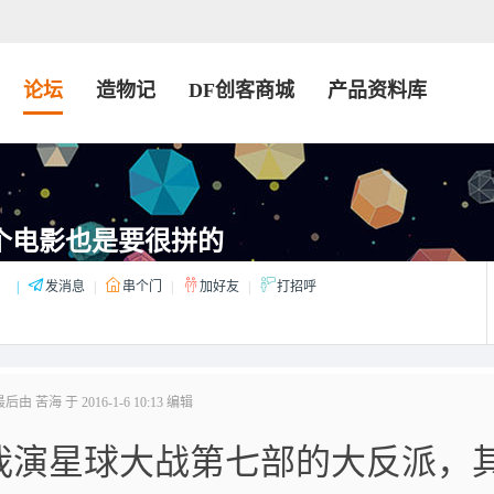
论坛
造物记
DF创客商城
产品资料库
个电影也是要很拼的
：
|
发消息
|
串个门
|
加好友
|
打招呼
由 苦海 于 2016-1-6 10:13 编辑
我演星球大战第七部的大反派，