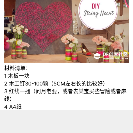
材料清单：
1 木板一块
2 木工钉30-100颗（5CM左右长的比较好）
3 红线一捆（问月老要，或者去某宝买些冒险或者麻
线）
4 A4纸
5 透明胶带
6 喷漆1-2罐（颜色看个人，建议一罐清漆打底后再
上色）