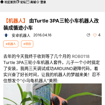
社区首页
论坛
商城
登录
【机器人】
由Turtle 3PA三轮小车机器人改
装成循迹小车
4
2016.04.16
安卓机器人
#机器人
#项目
去年的今天我终于收到等了几个月的
ROB0118
Turtle 3PA三轮小车机器人套件
。儿子一个小时搞定
了安装，我两三天调试成功ARDUINO避障代码，着
实兴奋了好长时间，让我的机器人的梦越来美！忍不
住想发个“小乌龟机器人”美照: