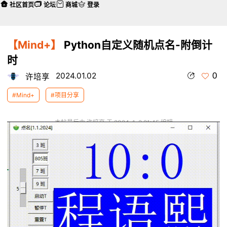
社区首页
论坛
商城
登录
【Mind+】
Python自定义随机点名-附倒计
时
0
2024.01.02
许培享
#Mind+
#项目分享
本帖最后由 许培享 于 2024-1-2 21:45 编辑