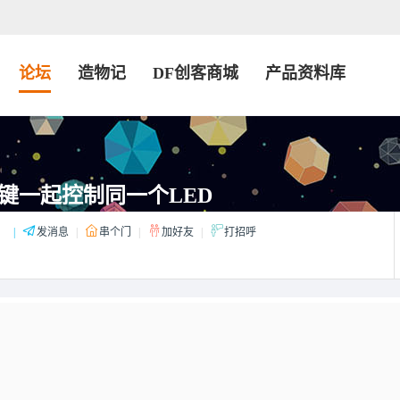
论坛
造物记
DF创客商城
产品资料库
键一起控制同一个LED
：
|
发消息
|
串个门
|
加好友
|
打招呼