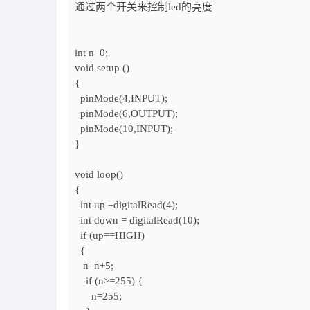
通过两个开关来控制led的亮度
int n=0;
void setup ()
{
pinMode(4,INPUT);
pinMode(6,OUTPUT);
pinMode(10,INPUT);
}
void loop()
{
int up =digitalRead(4);
int down = digitalRead(10);
if (up==HIGH)
{
n=n+5;
if (n>=255) {
n=255;