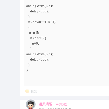
}
analogWrite(6,n);
delay (300);
}
if (down==HIGH)
{
n=n-5;
if (n<=0) {
n=0;
}
analogWrite(6,n);
delay (300);
}
}
回复
凌风清羽
中级技匠