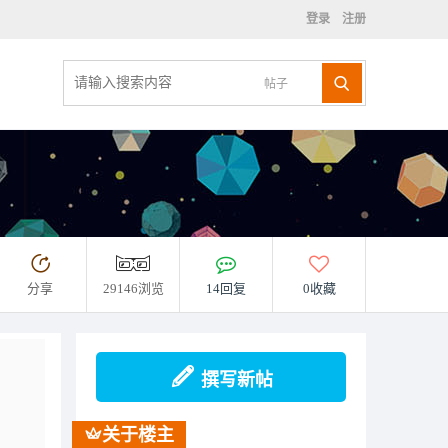
登录
注册
帖子
分享
29146浏览
14回复
0收藏
撰写新帖
关于楼主