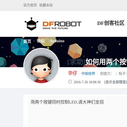
设为首页
收藏本站
DF创客社区
论坛
Arduino
首页
>
>
[求助]
如何用两个按
华仔
|
中级技师
|
创造力：
|
帖子
2016-7-26 18:08:30
[显示全部楼层]
用两个按键同时控制LED,请大神们支招