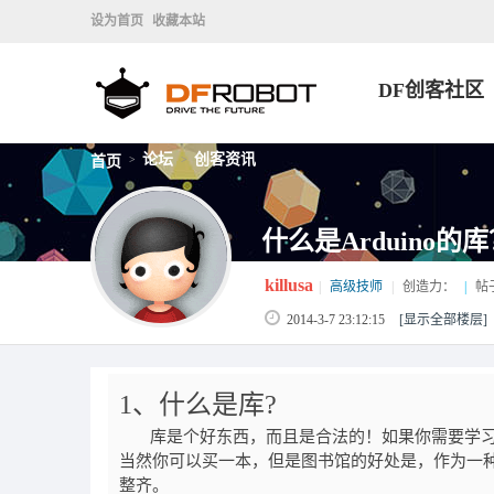
设为首页
收藏本站
DF创客社区
论坛
创客资讯
首页
>
>
什么是Arduino的
killusa
|
高级技师
|
创造力：
|
帖
2014-3-7 23:12:15
[显示全部楼层]
1、什么是库?
库是个好东西，而且是合法的！如果你需要学习
当然你可以买一本，但是图书馆的好处是，作为一
整齐。