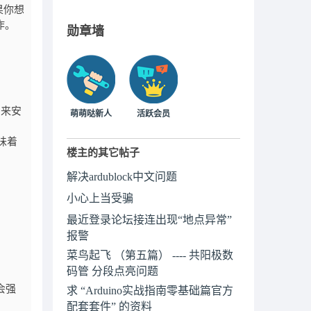
果你想
作。
勋章墙
的来安
萌萌哒新人
活跃会员
味着
楼主的其它帖子
解决ardublock中文问题
小心上当受骗
最近登录论坛接连出现“地点异常”
报警
菜鸟起飞 （第五篇） ---- 共阳极数
码管 分段点亮问题
会强
求 “Arduino实战指南零基础篇官方
配套套件” 的资料