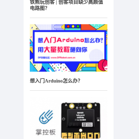
铁熊玩创客 | 创客项目缺少高颜值
电路图？
想入门Arduino怎么办？