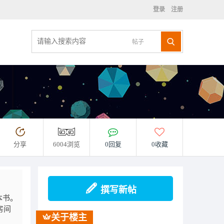
登录
注册
帖子
分享
6004浏览
0回复
0收藏
撰写新帖
本书。
房间
关于楼主