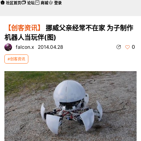
社区首页
论坛
商城
登录
【创客资讯】
挪威父亲经常不在家 为子制作
机器人当玩伴(图)
0
falcon.x
2014.04.28
#创客资讯