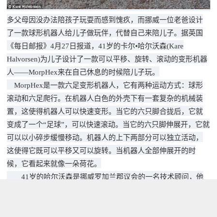
多父母因没办法陪孩子玩耍而感到愧疚，而挪威一位老爸设计
了一款球形机器人给儿子做玩伴，代替自己来陪儿子。据英国
《每日邮报》4月27日报道，41岁的卡尔•哈尔沃森(Kare
Halvorsen)为儿子设计了一款可以平移、旋转、滚动的变形机器
人——MorpHex来在自己休息的时候陪儿子玩。
MorpHex是一款六足变形机器人，它有两种运动方式：球形
滚动和六足爬行。在机器人白色的外壳下有一套复杂的机械装
置，这使得机器人可以快速变形。当它的六只脚合拢后，它就
变成了一个“足球”，可以快速滚动。当它的六只脚伸展开，它就
可以以小碎步缓慢移动。机器人的上下两部分可以独立活动，
这使得它既可以平移又可以旋转。当机器人全部伸展开的时
候，它看起来就像一朵荷花。
41岁的哈尔沃森是挪威罗加兰郡议会的一名技术顾问，他
说自己酷爱设计机器人。他还说，他所设计的MorpHex球形机
器人是独一无二的。他说：“儿子是我最大的粉丝，给他做机器
人来玩是我最大的动力。”当他的创意受到外界广泛赞赏的时