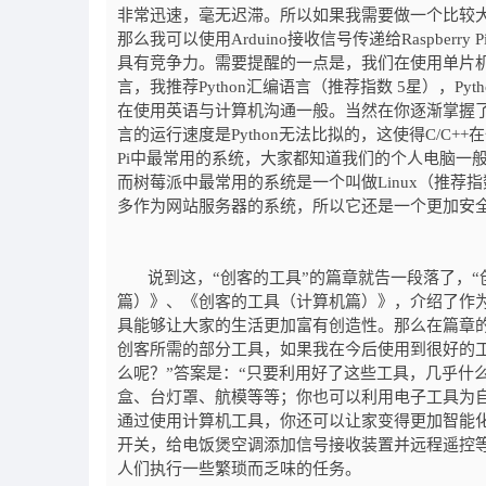
非常迅速，毫无迟滞。所以如果我需要做一个比较
那么我可以使用Arduino接收信号传递给Raspber
具有竞争力。需要提醒的一点是，我们在使用单片机
言，我推荐Python汇编语言（推荐指数 5星），P
在使用英语与计算机沟通一般。当然在你逐渐掌握了
言的运行速度是Python无法比拟的，这使得C/C++在
Pi中最常用的系统，大家都知道我们的个人电脑一般有
而树莓派中最常用的系统是一个叫做Linux（推荐
多作为网站服务器的系统，所以它还是一个更加安
说到这，“创客的工具”的篇章就告一段落了，“
篇）》、《创客的工具（计算机篇）》，介绍了作
具能够让大家的生活更加富有创造性。那么在篇章
创客所需的部分工具，如果我在今后使用到很好的
么呢？”答案是：“只要利用好了这些工具，几乎什
盒、台灯罩、航模等等；你也可以利用电子工具为
通过使用计算机工具，你还可以让家变得更加智能
开关，给电饭煲空调添加信号接收装置并远程遥控
人们执行一些繁琐而乏味的任务。