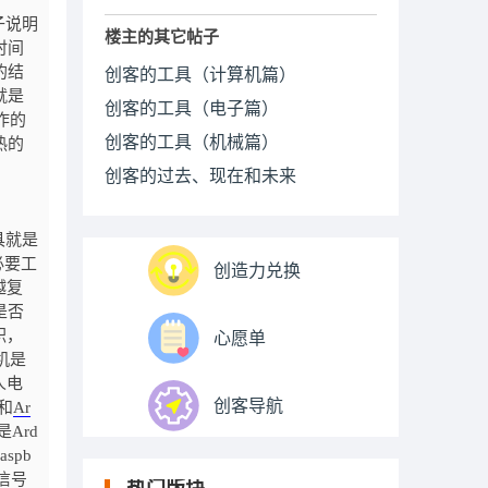
子说明
楼主的其它帖子
时间
的结
创客的工具（计算机篇）
就是
创客的工具（电子篇）
作的
创客的工具（机械篇）
热的
创客的过去、现在和未来
具就是
必要工
创造力兑换
越复
是否
积，
心愿单
机是
人电
创客导航
和
Ar
Ard
spb
信号