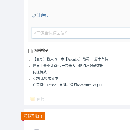
计算机
相关帖子
．
【兼职】找人写一本【Arduino】教程----版主留情
．
世界上最小计算机 一粒米大小能拍照记录数据
．
伪随机数
．
3D打印技术分类
．
在英特尔Edison上创建并运行Mosquitto MQTT
回复
精彩评论(1)