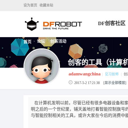
设为首页
收藏本站
DF创客社区
论坛
创客活动
首页
>
>
创客的工具（计算
adamwangchina
|
见习技师
|
创
2017-5-2 17:21:38
[显示全部楼层]
在计算机发明以前，尽管已经有很多电器设备和家
明之后的一个世纪里，铺天盖地打着智能控制旗号
与智能控制相关的工具，或许大家在今后的消费中