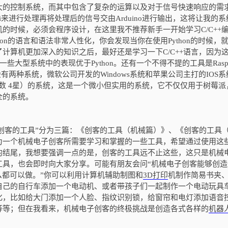
大的控制系统，而其中包含了复杂的运算以及对于信号快速响应的需
ry Pi来进行处理再将处理后的信号交由Arduino进行输出，这将让我的
的时候，必须会程序设计，在这里我不推荐新手一开始学习C/C++
ython的语言和语法非常人性化，你会发现当你在使用Python的时候，
计算机更加深入的知识之后，最好还是学习一下C/C++语言，因为
一些大型系统中的表现优于Python。还有一个不得不提的工具是Raspbe
两种系统，微软公司开发的Windows系统和苹果公司主打的IOS系
指数 4星）的系统，这是一个微小但实用的系统，它不仅仅用于树莓派
全的系统。
创客的工具”分为三篇：《创客的工具（机械篇）》、《创客的工具
为一个机械电子创客所需要学习和掌握的一些工具，希望通过使用这
的结尾，我想要强调一点的是，创客的工具远不止这些，这只是机械
工具，也会即时向大家分享。可能有朋友会问“机械电子创客能够创造
么都可以做。”你可以利用计算机辅助制图和
3D打印
机制作简易书夹
自己的自行车添加一个电动机、或者带孩子们一起制作一个电动玩具
化，比如给大门添加一个人脸、指纹识别锁，给窗帘和电灯添加语音
等等；但在我看来，机械电子创客的终极挑战是创造各式各样的
机器