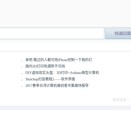
post_newre
．
来吧 路过的人都可用iPhone控制一下我的灯
．
国内3D打印热潮势不可挡
．
DIY虚拟现实头盔：3D打印+Arduino微型计算机
．
Sketchup扫盲教程2——软件界面
．
2017春季台湾计算机展创客市集展场报导
使用道具