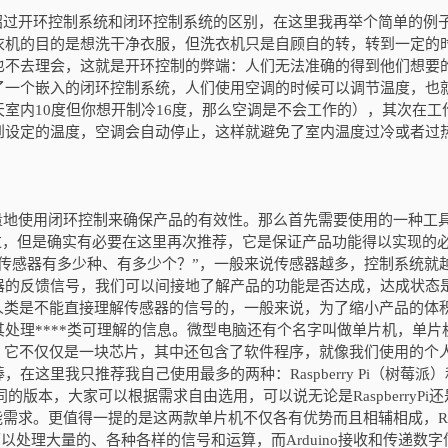
过开环控制系统和闭环控制系统的区别，在这里我再举个简单的例
衣机的目的是想洗干净衣服，但洗衣机只是自顾自的转，转到一定的
也不去理会，这就是开环控制的弊端：人们无法准确的得到他们想要
了一个嵌入的闭环控制系统，人们使用空调的时候可以调节温度，也
室内10度但你想开制冷16度，那么空调是不会工作的），其次在工
到设定的温度，空调会自动停止，这样就避免了室内温度过冷或者过
地使用闭环控制来确保产品的有效性。那么首先需要使用的一种工
过，但是确实有必要在这里再次推荐，它是保证产品功能得以实现的
传感器有多少种、有多少个？”，一般来说传感器越多，控制系统就
器的反馈信号，我们可以间接地了解产品的功能是否达成，达成状态
人类是不能直接理解传感器的信号的，一般来说，为了缩小产品的体
处理****类可理解的信息。微型电脑还有个名字叫做单片机，单片
，它不仅仅是一块芯片，其中还包含了软件程序，就像我们使用的个
这里我只推荐我自己使用最多的两种：Raspberry Pi（树莓派）
版本，大家可以根据需求自由选用，可以说无论是RaspberryPi还是
能需求。更值得一提的是这两款单片机不仅各有优势而且相辅相成，Ra
它可以处理大量的、各种各样的信号和运算，而Arduino接收和传递数字