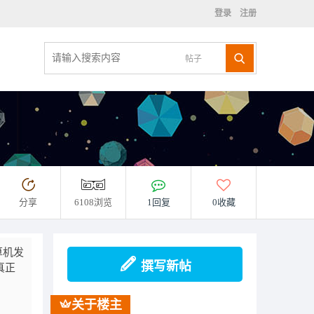
登录
注册
帖子
分享
6108浏览
1回复
0收藏
算机发
撰写新帖
真正
关于楼主