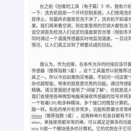
在之前《创客的工具（电子篇）》中，我有介绍
一下：洗衣机就是一个开环控制系统，人们使用洗
就停止，但最终衣服是否洗干净了，洗衣机不知道
果。我们再来看空调，现在家里用的空调大都包含
说空调首先检测人们设定的温度是否合理（例如冬天
同时通过一个温度传感器实时地监测温度，一旦达
情况，让人们真正达到了想要达成的目标。
我认为，作为创客，在条件允许的时候应该尽量
传感器（推荐指数 5星），这个工具虽然以前推荐
具之一。所以今后如果购买电器，不妨问一问店家“
杂也越智能，带来的就是更优秀的功能。通过传感
精确。请注意我刚才使用了“间接了解”，也就是说
我们会使用各种微型电脑来接收传感器的信号并将其
一个有着CPU和多种模块、多个接口的微型计算机
脑一样。知名的单片机非常多，功能和质量也非常棒，在
duino
（推荐指数 5星），这两种单片机各自都有不同的
uino，单独使用都非常的棒，可以满足足够多的功
erry Pi是一个模块很多的计算机，它的优势在于