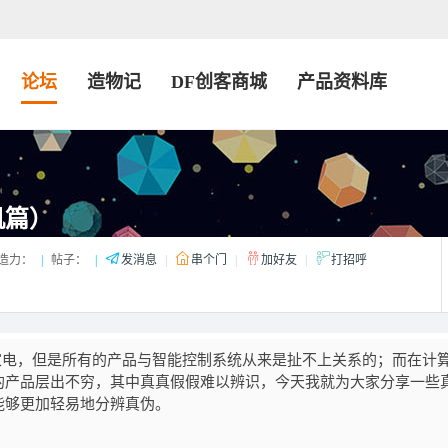
论坛
造物记
DF创客商城
产品资料库
机篇）
造力：
|
帖子：
|
发消息
|
串个门
|
加好友
|
打招呼
电，但是所有的产品与智能控制系统从来是扯不上关系的；而在计
的产品层出不穷，其中真真假假难以辨识，今天我就为大家分享一些
能够更加轻易地分辨真伪。