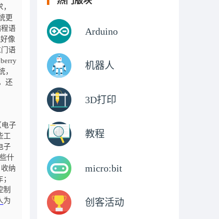
热门版块
求，
系统更
编程语
Arduino
就好像
这门语
rry
机器人
统，
，还
3D打印
（电子
教程
些工
电子
些什
micro:bit
、收纳
车；
控制
人
为
创客活动