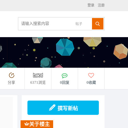
登录
注册
帖子
分享
6371浏览
0回复
0收藏
撰写新帖
关于楼主