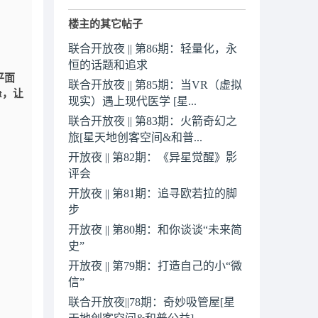
楼主的其它帖子
联合开放夜 || 第86期：轻量化，永
恒的话题和追求
平面
联合开放夜 || 第85期：当VR（虚拟
t，让
现实）遇上现代医学 [星...
联合开放夜 || 第83期：火箭奇幻之
旅[星天地创客空间&和普...
开放夜 || 第82期：《异星觉醒》影
评会
开放夜 || 第81期：追寻欧若拉的脚
步
开放夜 || 第80期：和你谈谈“未来简
史”
开放夜 || 第79期：打造自己的小“微
信”
联合开放夜||78期：奇妙吸管屋[星
天地创客空间&和普公益]