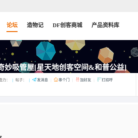
论坛
造物记
DF创客商城
产品资料库
：奇妙吸管屋[星天地创客空间&和普公益]
造力：
|
帖子：
|
发消息
|
串个门
|
加好友
|
打招呼