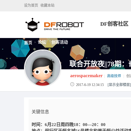
设为首页
收藏本站
DF创客社区
论坛
创客活动
首页
>
>
联合开放夜||78期
aerospacemaker
|
高级技师
|
创
2017-6-19 12:34:15
[显示全部楼层]
关键信息
时间：
6月22日周四晚18：00—20：00