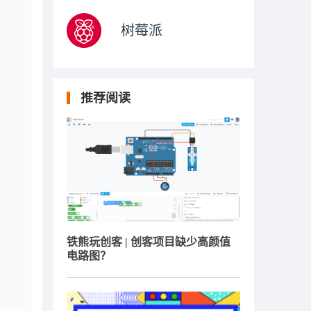
树莓派
推荐阅读
铁熊玩创客 | 创客项目缺少高颜值
电路图？