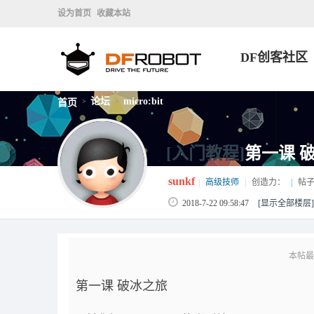
设为首页
收藏本站
DF创客社区
论坛
micro:bit
首页
>
>
[入门教程]
第一课 
sunkf
|
高级技师
|
创造力：
|
帖子
2018-7-22 09:58:47
[显示全部楼层]
本帖最后由
第一课 破冰之旅