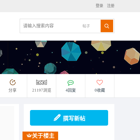
登录
注册
帖子
分享
21197浏览
4回复
0收藏
撰写新帖
关于楼主