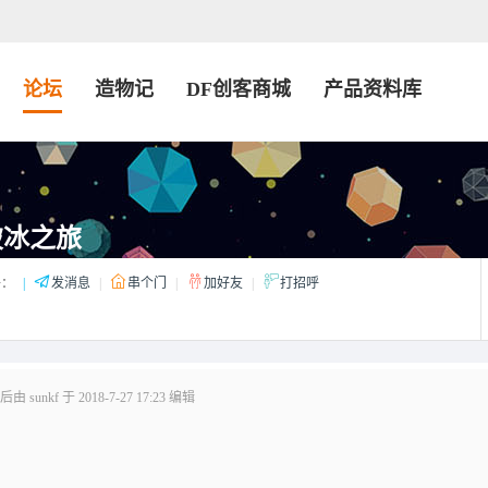
论坛
造物记
DF创客商城
产品资料库
破冰之旅
：
|
发消息
|
串个门
|
加好友
|
打招呼
 sunkf 于 2018-7-27 17:23 编辑