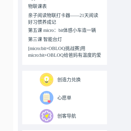
物联课表
亲子阅读物联打卡器——21天阅读
好习惯养成记
第五课 micro：bit体感小车造一辆
第三课 智能台灯
[micro:bit×OBLOQ挑战赛]用
micro:bit+OBLOQ给爸妈有温度的爱
创造力兑换
心愿单
创客导航