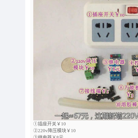
①插座开关￥10
②220v降压模块￥10
③继电器￥8元