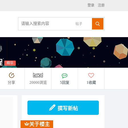
登录
注册
帖子
程
精华
分享
20000浏览
5回复
1收藏
撰写新帖
关于楼主