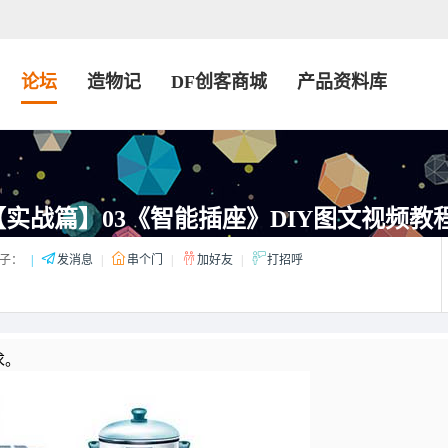
论坛
造物记
DF创客商城
产品资料库
教程【实战篇】03《智能插座》DIY图文视频教
子：
|
发消息
|
串个门
|
加好友
|
打招呼
求。