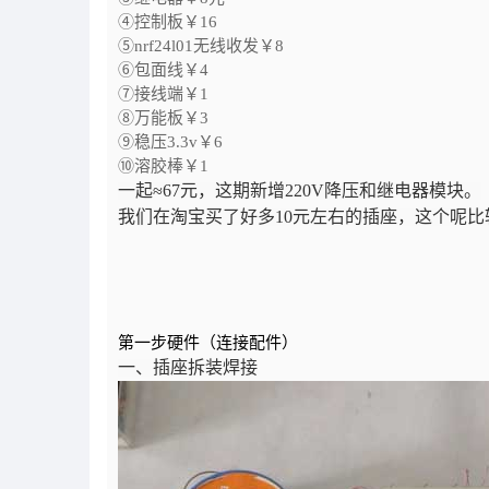
④控制板￥16
⑤nrf24l01无线收发￥8
⑥包面线￥4
⑦接线端￥1
⑧万能板￥3
⑨稳压3.3v￥6
⑩溶胶棒￥1
一起≈67元，这期新增220V降压和继电器模块。
我们在淘宝买了好多10元左右的插座，这个呢比
第一步硬件（连接配件）
一、插座拆装焊接