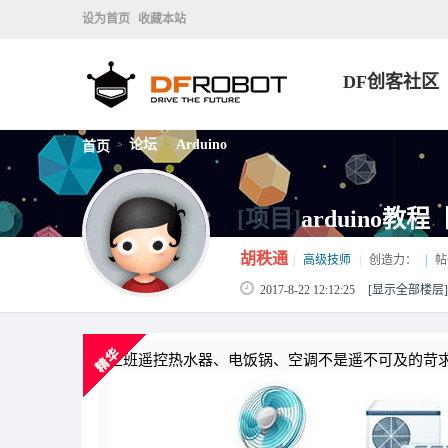
设为首页
收藏本站
DF创客社区
论坛
Arduino
首页
>
>
[项目]
arduino
胡秩通
|
高级技师
|
创造力：
|
帖
2017-8-22 12:12:25
[显示全部楼层]
上班遥控热水器、电饭锅、空调不是遥不可及的苛