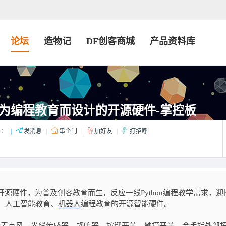
论坛
造物记
DF创客商城
产品资料库
为编程教育而设计的开源硬件-掌控板
：
|
发消息
|
串个门
|
加好友
|
打招呼
源硬件，为普及创客教育而生，反应一线Python编程教学需求，迎
育、人工智能教育、
机器人
编程教育的开源智能硬件。