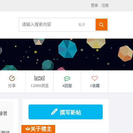
登录
注册
帖子
分享
12089浏览
4回复
1收藏
撰写新帖
接普
关于楼主