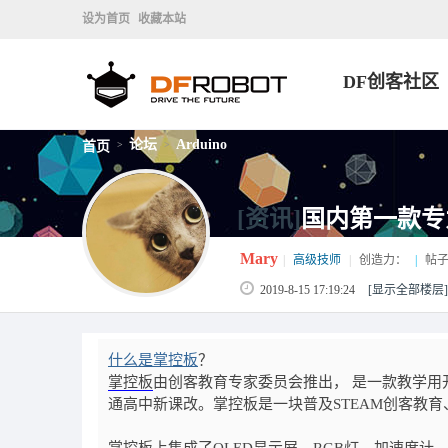
设为首页
收藏本站
DF创客社区
论坛
Arduino
首页
>
>
[资讯]
国内第一款专
Mary
|
高级技师
|
创造力：
|
帖子
2019-8-15 17:19:24
[显示全部楼层]
什么是掌控板
？
掌控板
由创客教育专家委员会推出， 是一款教学用开
通高中新课改。掌控板是一块普及STEAM创客教