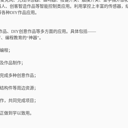
计、麦克风、光线传感器、蜂鸣器、按键开关、触摸开关、金手指外部
能机器人、创客智造作品等智能控制类应用。利用掌控上丰富的传感器，
各种DIY作品应用。
类作品、DIY创意作品等多方面的应用。具体包括——
育、编程教育的“神器”。
习编程；
理及作品制作；
能完成多种创意作品；
、结构件等周边资源；
协作，共同完成项目；
真正做到学以致用。