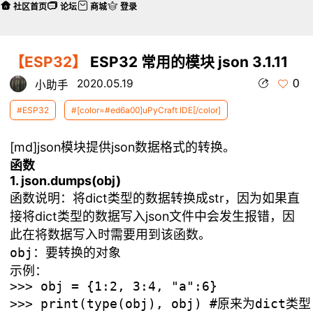
社区首页
论坛
商城
登录
【ESP32】
ESP32 常用的模块 json 3.1.11
0
2020.05.19
小助手
#ESP32
#[color=#ed6a00]uPyCraft IDE[/color]
[md]json模块提供json数据格式的转换。
函数
1. json.dumps(obj)
函数说明：将dict类型的数据转换成str，因为如果直
接将dict类型的数据写入json文件中会发生报错，因
此在将数据写入时需要用到该函数。
示例：
>>> obj = {1:2, 3:4, "a":6}

>>> print(type(obj), obj) #原来为dict类型
