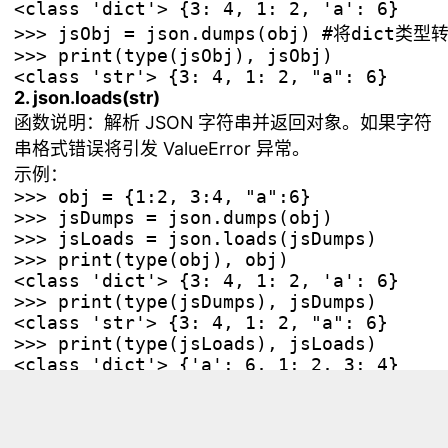
<class 'dict'> {3: 4, 1: 2, 'a': 6}

>>> jsObj = json.dumps(obj) #将dict类型
>>> print(type(jsObj), jsObj)

2. json.loads(str)
函数说明：解析 JSON 字符串并返回对象。如果字符
串格式错误将引发 ValueError 异常。
示例：
>>> obj = {1:2, 3:4, "a":6}

>>> jsDumps = json.dumps(obj)

>>> jsLoads = json.loads(jsDumps)

>>> print(type(obj), obj)

<class 'dict'> {3: 4, 1: 2, 'a': 6}

>>> print(type(jsDumps), jsDumps)

<class 'str'> {3: 4, 1: 2, "a": 6}

>>> print(type(jsLoads), jsLoads)

<class 'dict'> {'a': 6, 1: 2, 3: 4}

```[/md]
浏览量 8558
分享
收藏 0