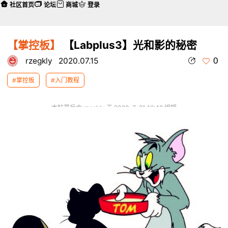
社区首页
论坛
商城
登录
【掌控板】
【Labplus3】光和影的秘密
0
rzegkly
2020.07.15
#掌控板
#入门教程
本帖最后由 rzegkly 于 2020-7-21 16:48 编辑