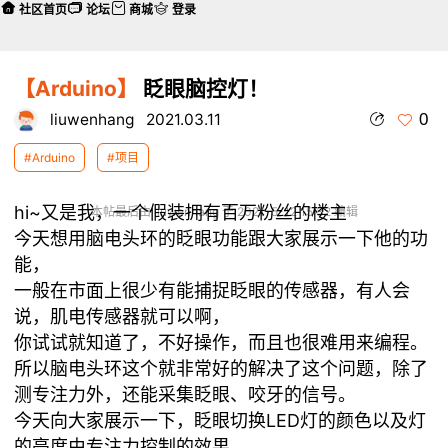
社区首页
论坛
商城
登录
【Arduino】
眨眼脑控灯！
0
liuwenhang
2021.03.11
#Arduino
#项目
hi~又是我，一个假装拥有百万粉丝的楼主
本帖最后由 liuwenhang 于 2021-5-12 15:32 编辑
今天想用脑电头环的眨眼功能跟大家展示一下他的功
能，
一般在市面上很少有能捕捉眨眼的传感器，有人会
说，肌电传感器就可以啊，
你试试就知道了，不好操作，而且也很难用来编程。
所以脑电头环这个就非常好的解决了这个问题，除了
测专注力外，还能采集眨眼、咬牙的信号。
今天向大家展示一下，眨眼切换LED灯的颜色以及灯
的亮度由专注力控制的效果