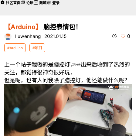
社区首页
论坛
商城
登录
【Arduino】
脑控表情包！
0
liuwenhang
2021.01.15
#Arduino
#项目
上一个帖子我做的是脑控灯，一出来后收到了热烈的
本帖最后由 liuwenhang 于 2021-1-15 14:07 编辑
关注，都觉得很神奇很好玩，
但是呢，也有人问我除了脑控灯，他还能做什么呢？