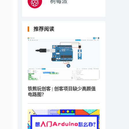
树莓派
推荐阅读
铁熊玩创客 | 创客项目缺少高颜值
电路图？