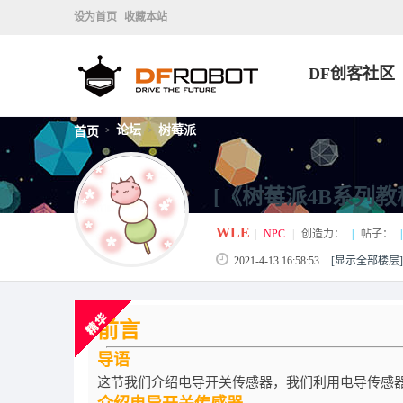
设为首页
收藏本站
DF创客社区
论坛
树莓派
首页
>
>
[《树莓派4B系列教
WLE
|
NPC
|
创造力：
|
帖子：
|
2021-4-13 16:58:53
[显示全部楼层]
前言
导语
这节我们介绍电导开关传感器，我们利用电导传感