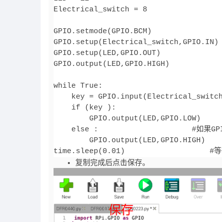
Electrical_switch = 8             
GPIO.setmode(GPIO.BCM)           
GPIO.setup(Electrical_switch,GPIO.I
GPIO.setup(LED,GPIO.OUT)           
GPIO.output(LED,GPIO.HIGH)          
while True:                      
    key = GPIO.input(Electrical_switch
    if (key ):                    
        GPIO.output(LED,GPIO.LOW)
    else :                    
        GPIO.output(LED,GPIO.HIGH)
time.sleep(0.01)              
复制完成后点击保存。