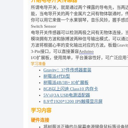
介绍电导开关传感器
所谓电导开关，就是通过两个裸露的导电先，当两
能，当电导开关的两个金属片之间有物体联通时，
你可以用它来做一个水果钢琴，音乐风铃，握手感应灯等等有
Switch Sensor
电导开关传感器可以检测两极之间有无物体连接，当
模块拥有方波和脉搏波两种信号输出模式，可以通
方波将根据心率的变化输出对应的方波。板载Gravit
3-Pin接口，可以直接兼容
Arduino
I/O扩展板，使用简单，平台兼容性好，可广泛应用
学习准备
Gravity：37件传感器套装
树莓派4代B型
树莓派4B/3B+ IO扩展板
8GB以上闪迪 Class10 内存卡
5V\@3A USB电源适配器
8.9寸1920*1200 IPS触摸显示屏
学习内容
硬件连接
将树莓派正确的与屏幕电源键盘鼠标等设备