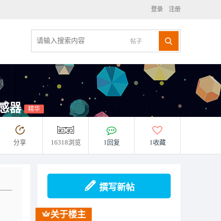
登录
注册
帖子
传感器
精华
分享
16318浏览
1回复
1收藏
撰写新帖
关于楼主