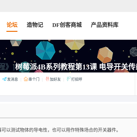
论坛
造物记
DF创客商城
产品资料库
程》]
树莓派4B系列教程第13课 电导开关
发消息
|
串个门
|
加好友
|
打招呼
器可以测试物体的导电性，也可以用作特殊场合的开关器件。