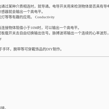
边通过某种介质相连时，就导通。电导开关用来检测物体是否具有导
传感器就会输出一个高电平。
趣的应用。 Conductivity
连接物体阻值小于10M时，可以输出一个高电平。
过板载开关去自由切换输出信号。脉搏波将输出一个连续的心率波形
y
于手环，腕带等可穿戴饰品的DIY制作。
链接。