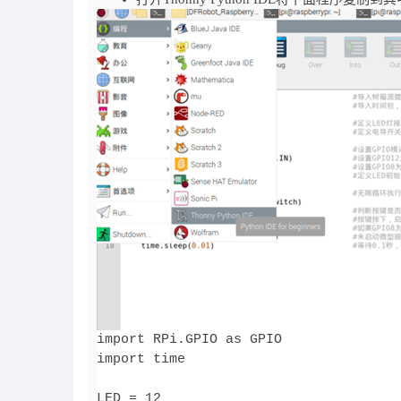
import RPi.GPIO as GPIO           
import time                      
LED = 12                           