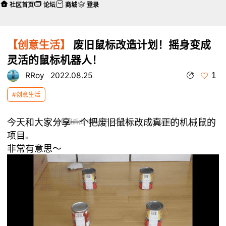
社区首页
论坛
商城
登录
【创意生活】
废旧鼠标改造计划！摇身变成
灵活的鼠标机器人！
1
RRoy
2022.08.25
#创意生活
今天和大家分享一个把废旧鼠标改成真正的机械鼠的
本帖最后由 RRoy 于 2022-8-25 11:29 编辑
项目。
非常有意思～