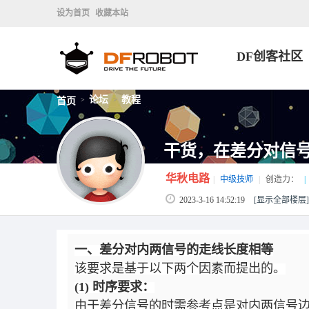
设为首页
收藏本站
DF创客社区
论坛
教程
首页
>
>
干货，在差分对信
华秋电路
|
中级技师
|
创造力：
|
2023-3-16 14:52:19
[显示全部楼层]
一、差分对内两信号的走线长度相等
该要求是基于以下两个因素而提出的。
(1) 时序要求：
由于差分信号的时需参考点是对内两信号