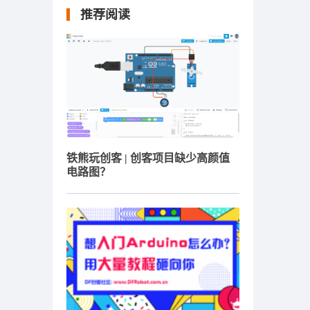
推荐阅读
铁熊玩创客 | 创客项目缺少高颜值
电路图？