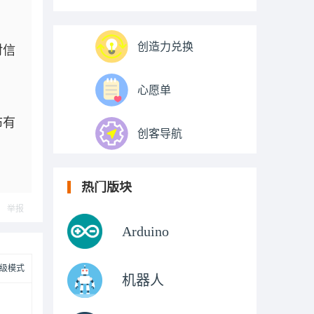
创造力兑换
对信
心愿单
布有
创客导航
热门版块
举报
Arduino
级模式
机器人