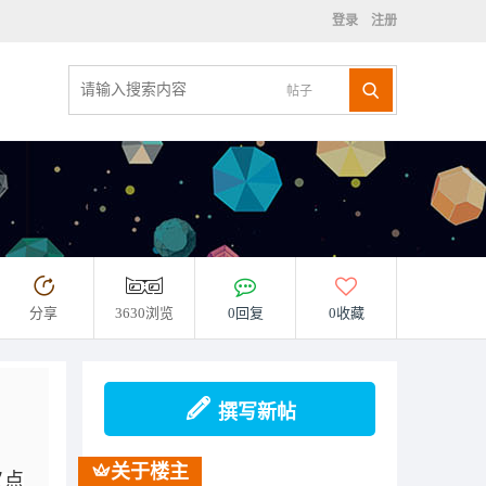
登录
注册
帖子
分享
3630浏览
0回复
0收藏
撰写新帖
关于楼主
叉点