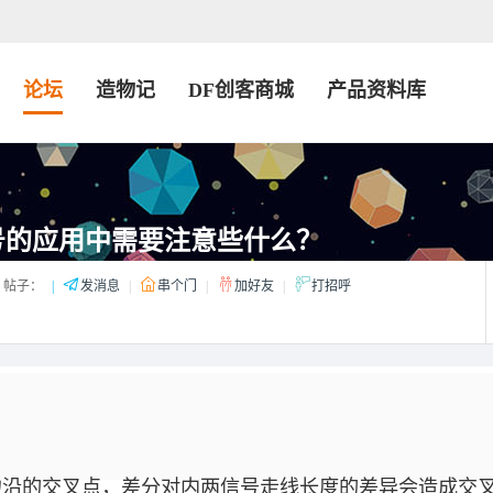
论坛
造物记
DF创客商城
产品资料库
号的应用中需要注意些什么？
帖子：
|
发消息
|
串个门
|
加好友
|
打招呼
边沿的交叉点，差分对内两信号走线长度的差异会造成交