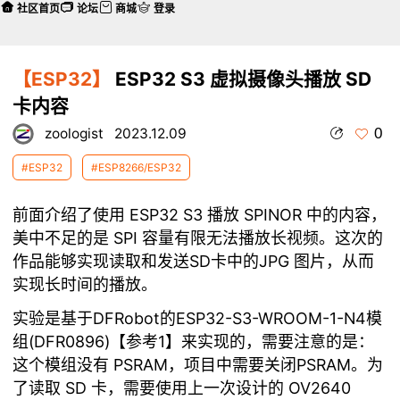
社区首页
论坛
商城
登录
【ESP32】
ESP32 S3 虚拟摄像头播放 SD
卡内容
0
zoologist
2023.12.09
#ESP32
#ESP8266/ESP32
ESP32 S3
SPINOR
前面介绍了使用
播放
中的内容，
SPI
美中不足的是
容量有限无法播放长视频。这次的
SD
JPG
作品能够实现读取和发送
卡中的
图片，从而
实现长时间的播放。
DFRobot
ESP32-S3-WROOM-1-N4
实验是基于
的
模
(DFR0896)
1
组
【参考
】来实现的，需要注意的是：
PSRAM
PSRAM
这个模组没有
，项目中需要关闭
。为
SD
OV2640
了读取
卡，需要使用上一次设计的