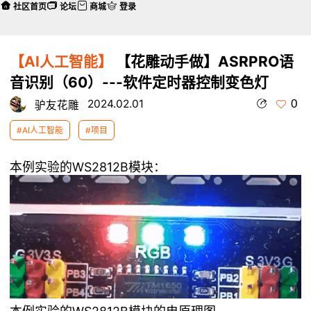
社区首页
论坛
商城
登录
【AI人工智能】
【花雕动手做】ASRPRO语
音识别（60）---软件定时器控制变色灯
0
2024.02.01
驴友花雕
#AI人工智能
#项目
本例实验的WS2812B模块：