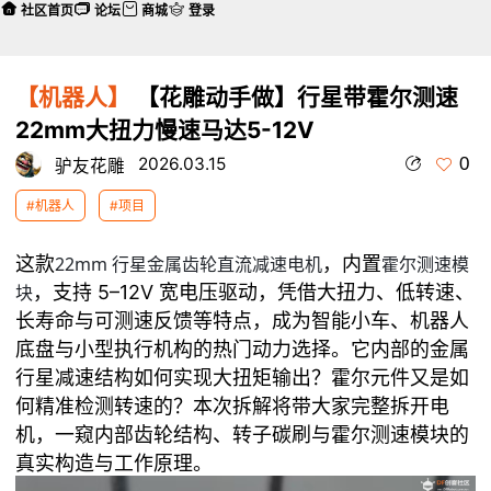
社区首页
论坛
商城
登录
【机器人】
【花雕动手做】行星带霍尔测速
22mm大扭力慢速马达5-12V
0
2026.03.15
驴友花雕
#机器人
#项目
这款
22mm 行星金属齿轮直流减速电机
，内置
霍尔测速模
块
，支持 5–12V 宽电压驱动，凭借大扭力、低转速、
长寿命与可测速反馈等特点，成为智能小车、机器人
底盘与小型执行机构的热门动力选择。它内部的金属
行星减速结构如何实现大扭矩输出？霍尔元件又是如
何精准检测转速的？本次拆解将带大家完整拆开电
机，一窥内部齿轮结构、转子碳刷与霍尔测速模块的
真实构造与工作原理。