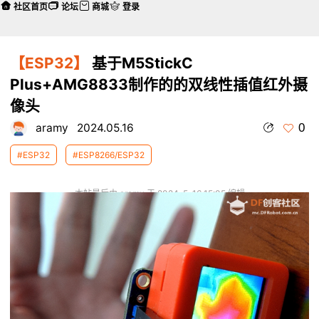
社区首页
论坛
商城
登录
【ESP32】
基于M5StickC
Plus+AMG8833制作的的双线性插值红外摄
像头
0
aramy
2024.05.16
#ESP32
#ESP8266/ESP32
本帖最后由 aramy 于 2024-5-16 15:05 编辑