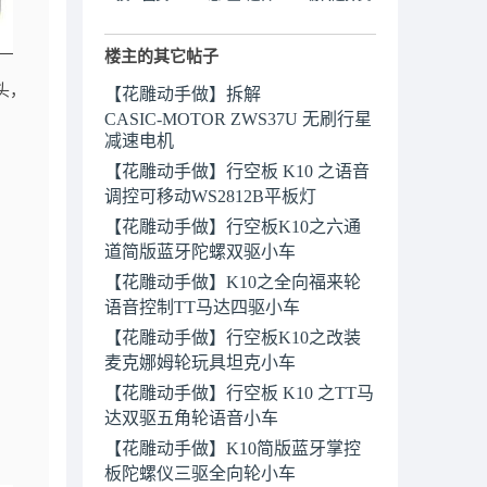
楼主的其它帖子
像头，
【花雕动手做】拆解
CASIC‑MOTOR ZWS37U 无刷行星
减速电机
【花雕动手做】行空板 K10 之语音
调控可移动WS2812B平板灯
【花雕动手做】行空板K10之六通
道简版蓝牙陀螺双驱小车
【花雕动手做】K10之全向福来轮
语音控制TT马达四驱小车
【花雕动手做】行空板K10之改装
麦克娜姆轮玩具坦克小车
【花雕动手做】行空板 K10 之TT马
达双驱五角轮语音小车
【花雕动手做】K10简版蓝牙掌控
板陀螺仪三驱全向轮小车