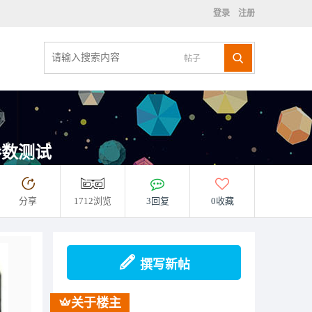
登录
注册
帖子
 参数测试
分享
1712浏览
3回复
0收藏
撰写新帖
关于楼主