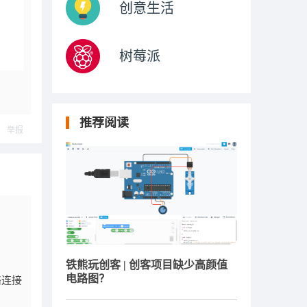
创意生活
树莓派
推荐阅读
举报
铁熊玩创客 | 创客项目缺少高颜值
电路图？
络连接