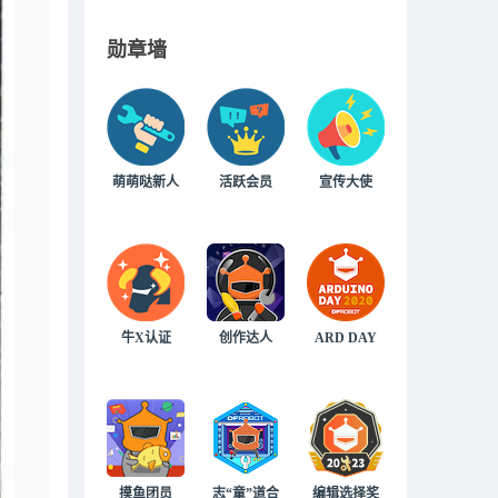
勋章墙
萌萌哒新人
活跃会员
宣传大使
牛X认证
创作达人
ARD DAY
摸鱼团员
志“童”道合
编辑选择奖