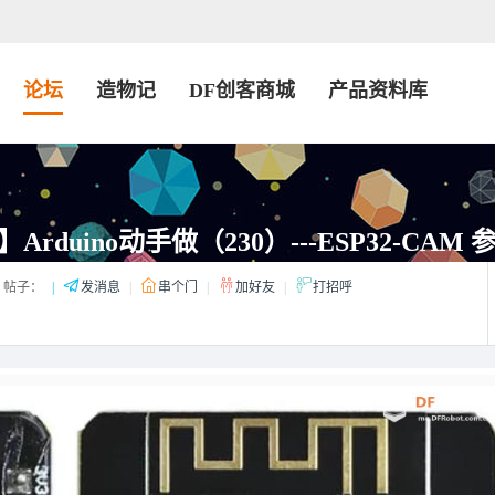
论坛
造物记
DF创客商城
产品资料库
rduino动手做（230）---ESP32-CAM
帖子：
|
发消息
|
串个门
|
加好友
|
打招呼