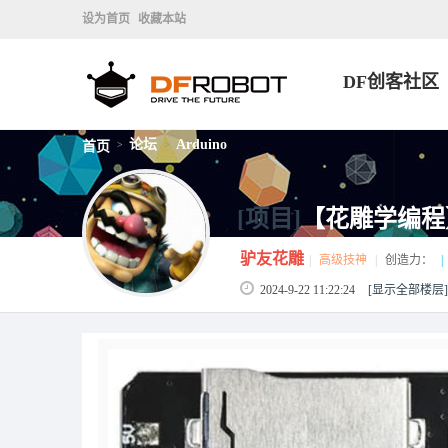
设为首页
收藏本站
DF创客社区
论坛
Arduino
首页
>
>
[项目]
【花雕学编程】A
驴友花雕
|
高级技神
|
创造力：
|
2024-9-22 11:22:24
[显示全部楼层]