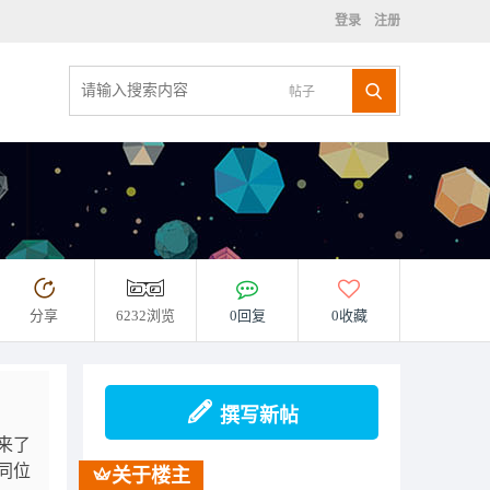
登录
注册
帖子
分享
6232浏览
0回复
0收藏
撰写新帖
来了
同位
关于楼主