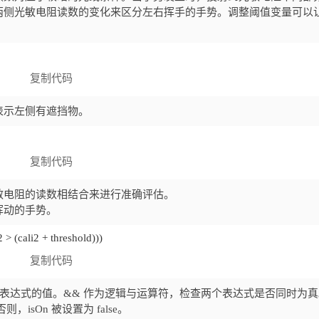
两侧光敏电阻读数的变化来区分左右挥手的手势。调整阈值变量可以
复制代码
表示左侧有遮挡物。
复制代码
敏电阻的读数相结合来进行准确评估。
挥动的手势。
 > (cali2 + threshold)))
复制代码
部表达式的值。&& 作为逻辑与运算符，检查两个表达式是否同时为
，isOn 被设置为 false。