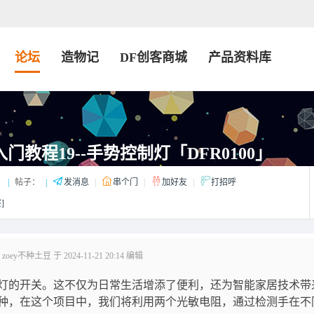
论坛
造物记
DF创客商城
产品资料库
no入门教程19--手势控制灯「DFR0100」
：
|
帖子：
|
发消息
|
串个门
|
加好友
|
打招呼
]
ey不种土豆 于 2024-11-21 20:14 编辑
灯的开关。这不仅为日常生活增添了便利，还为智能家居技术带
种，在这个项目中，我们将利用两个光敏电阻，通过检测手在不