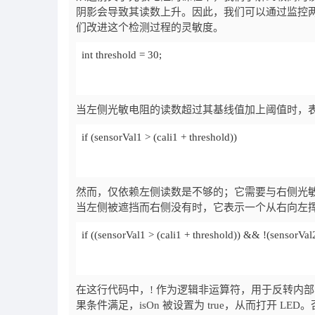
阴影会导致其读数上升。因此，我们可以通过监控
们改进这个检测过程的灵敏度。
int threshold = 30;
当左侧光敏电阻的读数超过其基线值加上阈值时，
if (sensorVal1 > (cali1 + threshold))
然而，仅依赖左侧读数是不够的；它需要与右侧光
当左侧被遮挡而右侧没有时，它表示一个从右向左
if ((sensorVal1 > (cali1 + threshold)) && !(sensorVal2
在这行代码中，! 作为逻辑非运算符，用于反转内
果条件满足，isOn 被设置为 true，从而打开 LED。否则