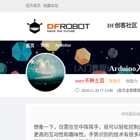
设为首页
收藏本站
DF创客社区
论坛
Arduino
首页
>
>
[入门教程]
Ardui
zoey不种土豆
|
管理员
|
创造力
2024-11-20 17:13:40
[显示全部楼层
本帖最后由 zo
想象一下，仅需在空中挥挥手，就可以轻松控制
更高的互动性和趣味性。手势识别的技术有很多