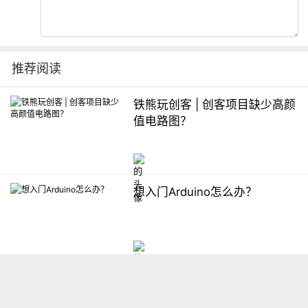
推荐阅读
铁熊玩创客 | 创客项目缺少高颜
值电路图？
想入门Arduino怎么办？
【掌控】mPython编程与教学
软件平台汇总