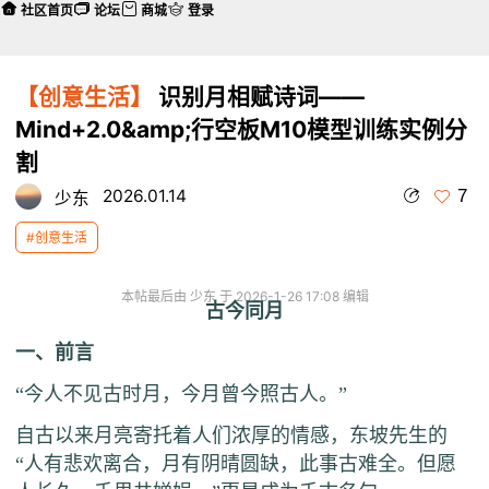
社区首页
论坛
商城
登录
【创意生活】
识别月相赋诗词——
Mind+2.0&amp;行空板M10模型训练实例分
割
7
2026.01.14
少东
#创意生活
本帖最后由 少东 于 2026-1-26 17:08 编辑
古今同月
一、前言
“今人不见古时月，今月曾今照古人
。”
自古以来月亮寄托着人们浓厚的情感，东坡先生的
“人有悲欢离合，月有阴晴圆缺，此事古难全。但愿