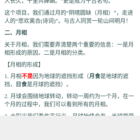
人长久，千里共婵娟。”
更是成为千古名句。
这个项目，我们通过月的“阴晴圆缺（月相）”，走进
人的“悲欢离合(诗词)”。与古人同赏一轮山间明月！
二、月相
关于月相，我们需要弄清楚两个重要的信息：一是月
相形成的原因。二是月相的分类。
【月相的形成】
1. 月相
不是
因为地球的遮挡
形成
（
月食
是地球的遮
挡，
日食
是月球的遮挡）。
2. 月球会围绕地球转动，转动一周约为一个月，在一
个月的过程中，我们可以看到所有的月相。
3. 太阳光我们看作平行光，月球始终会有一半球面受
太阳光照射（除了月食时）
，而月球始终会反射一半
月球面的太阳光光。当月球转动到不同位置时，
“被