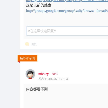
http://groups.google.com/group/szdiy/browse_thread
这是以前的线索
http://groups.google.com/group/szdiy/browse_thread
回复
精彩评论(2)
mickey
NPC
发表于 2012-8-9 15:51:48
内容都看不到