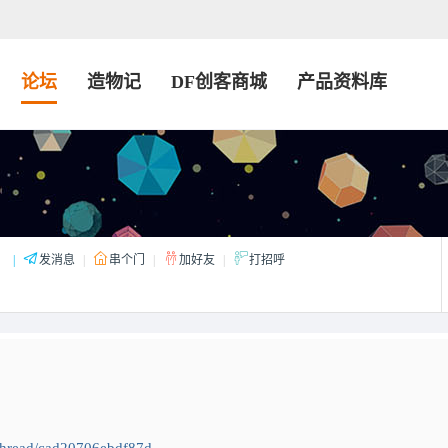
论坛
造物记
DF创客商城
产品资料库
：
|
发消息
|
串个门
|
加好友
|
打招呼