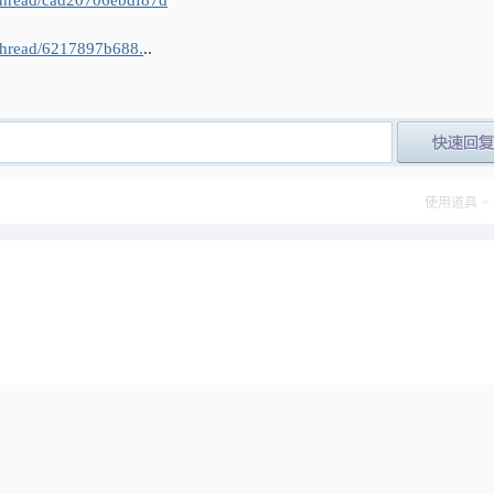
/thread/cad20706ebdf87d
/thread/6217897b688.
..
post_newre
使用道具