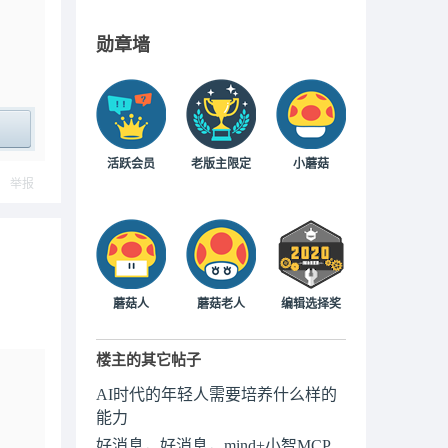
勋章墙
ply
活跃会员
老版主限定
小蘑菇
举报
蘑菇人
蘑菇老人
编辑选择奖
楼主的其它帖子
AI时代的年轻人需要培养什么样的
能力
好消息，好消息，mind+小智MCP