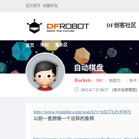
设为首页
收藏本站
DF创客社区
论坛
灌水区
首页
>
>
自动棋盘
Rockets
|
NPC
|
创造力：
|
帖子
2012-8-7 21:58:57
[显示全部楼层]
http://www.youtube.com/watch?v=dX37LFv8jWY
以前一直想做一个这样的象棋