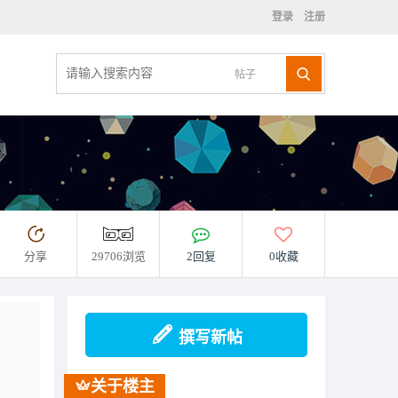
登录
注册
帖子
分享
29706浏览
2回复
0收藏
撰写新帖
关于楼主