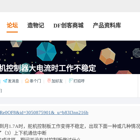
论坛
造物记
DF创客商城
产品资料库
路舵机控制器大电流时工作不稳定
|
发消息
|
串个门
|
加好友
|
打招呼
]
.167.Re0OF8&id=3050875901&_u=b83l3nn216b
到月1.7A时，舵机控制板工作变得不稳定，出现下面一种或几种情
了（3）上下机通信中断