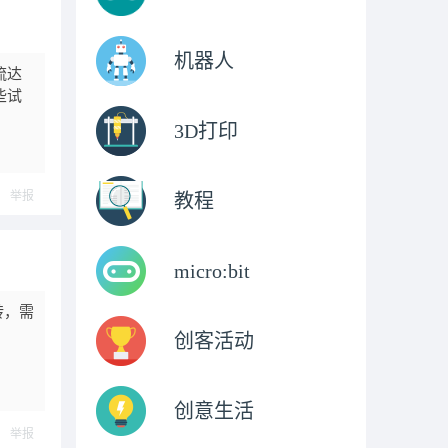
机器人
流达
些试
3D打印
举报
教程
micro:bit
转，需
创客活动
创意生活
举报