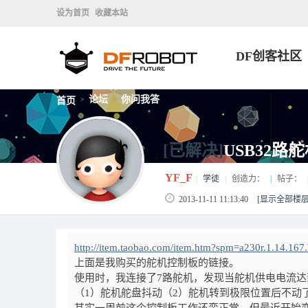
设为首页
收藏本站
DF创客社区
论坛
你问我答
首页
>
>
[已解决]
USB32
YF_F
|
学徒
|
创造力：
|
帖子：
2013-11-11 11:13:40
[显示全部楼层
http://item.taobao.com/item.htm?spm=a230r.1.14
上面是我购买的舵机控制板的链接。
使用时，我连接了7路舵机，发现当舵机供电电流达
（1）舵机舵盘抖动（2）舵机转到极限位置后不动