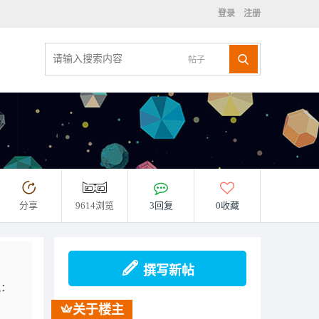
登录
注册
帖子
分享
9614浏览
3回复
0收藏
撰写新帖
况：
关于楼主