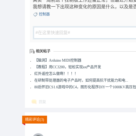
其实一周前这个控制板工作还蛮正常，但最近开始
我想请教一下出现这种变化的原因是什么，以及是
控制器
相关帖子
．
【脑洞】Arduino MIDI控制器
．
【教程】用CC3200，轻松实现iot产品开发
．
红外遥控怎么做啊！！！！
．
在研制带处理器的电子产品时，如何提高抗干扰能力和电...
．
80后怀旧CS1.6游戏中的C4，图形化程序DIY一个1000KV高压
回复
精彩评论(3)