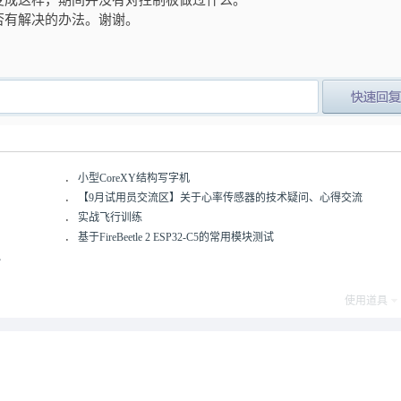
变成这样，期间并没有对控制板做过什么。
否有解决的办法。谢谢。
post_newre
．
小型CoreXY结构写字机
．
【9月试用员交流区】关于心率传感器的技术疑问、心得交流
．
实战飞行训练
．
基于FireBeetle 2 ESP32-C5的常用模块测试
包
使用道具