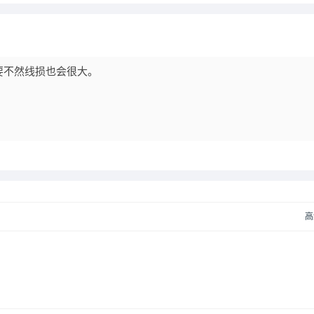
要不然线损也会很大。
高