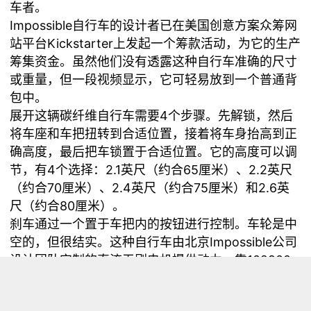
车者。
Impossible自行车的设计者已在美国创意方案众筹网
站平台Kickstarter上发起一个筹款活动，为它的生产
筹集资金。虽然他们没有透露这种自行车准确的尺寸
或重量，但一段视频显示，它可轻易放到一个普通背
包中。
展开这辆碳纤维自行车需要4个步骤。先解锁，然后
将车座和车把扭转到合适位置，接着将车身抬高到正
确高度，最后把车锁置于合适位置。它的高度可以调
节，有4个选择：2.1英尺（约合65厘米）、2.2英尺
（约合70厘米）、2.4英尺（约合75厘米）和2.6英
尺（约合80厘米）。
刹车通过一个置于车把内的按钮进行控制。车轮是中
空的，但很结实。这种自行车由北京Impossible公司
设计团队定制的直流无刷电机提供动力，靠102900
毫安时的电池行驶。Impossible自行车原型仅需充一
次电，就能以每小时12.5英里的速度行驶45分钟。这