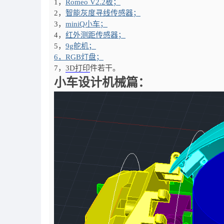
1，
Romeo V2.2板；
2，
智能灰度寻线传感器；
3，
miniQ小车；
4，
红外测距传感器；
5，
9g舵机；
6，RGB灯盘；
7，
3D打印
件若干。
小车设计机械篇：