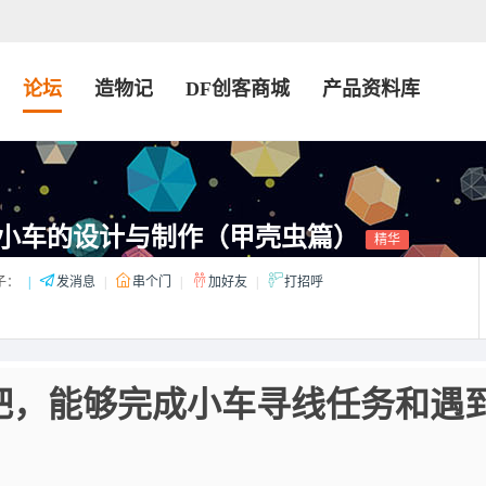
论坛
造物记
DF创客商城
产品资料库
寻线小车的设计与制作（甲壳虫篇）
精华
子：
|
发消息
|
串个门
|
加好友
|
打招呼
吧，能够完成小车寻线任务和遇