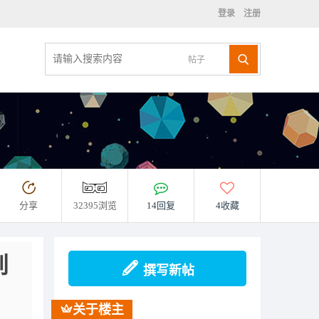
登录
注册
帖子
分享
32395浏览
14回复
4收藏
到
撰写新帖
关于楼主