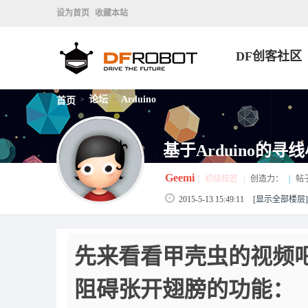
设为首页
收藏本站
DF创客社区
论坛
Arduino
首页
>
>
基于Arduino的
Geemi
|
初级技匠
|
创造力：
|
帖
2015-5-13 15:49:11
[显示全部楼层]
先来看看甲壳虫的视频
阻碍张开翅膀的功能：