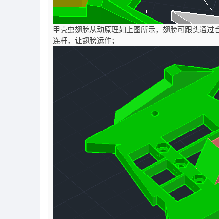
甲壳虫翅膀从动原理如上图所示，翅膀可跟头通过
连杆，让翅膀运作；