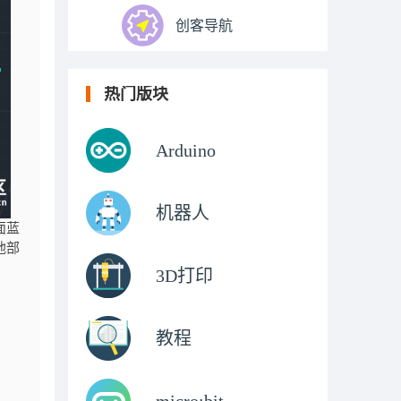
创客导航
热门版块
Arduino
机器人
面蓝
他部
3D打印
教程