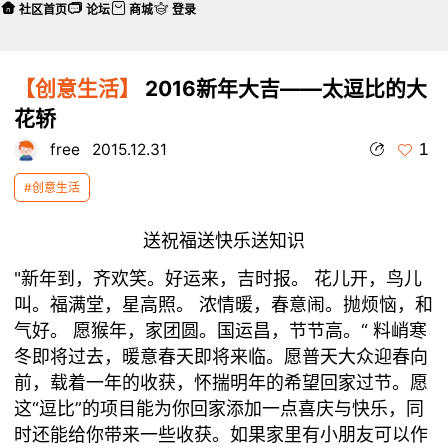
社区首页
论坛
商城
登录
【创意生活】
2016新年大吉——太逗比的大
花轿
1
free
2015.12.31
#创意生活
送祝福送快乐送知识
"新年到，齐欢笑。好运来，吉时报。 花儿开，鸟儿
叫。福满堂，星高照。 浓情暖，春意闹。抛烦恼，和
气好。 愿猴年，家团圆。国运昌，节节高。“
料峭寒
冬即将过去，暖意春天即将来临。愿普天大众迎春向
前，载着一年的收获，怀揣明年的希望回家过节。愿
这
“逗比”的项目能为你回家添加一点喜庆与快乐，同
时还能给你带来一些收获。如果家里有小朋友可以作