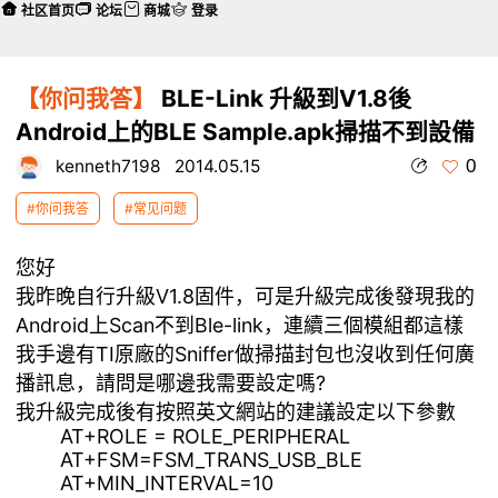
社区首页
论坛
商城
登录
【你问我答】
BLE-Link 升級到V1.8後
Android上的BLE Sample.apk掃描不到設備
0
kenneth7198
2014.05.15
#你问我答
#常见问题
您好
我昨晚自行升級V1.8固件，可是升級完成後發現我的
Android上Scan不到Ble-link，連續三個模組都這樣
我手邊有TI原廠的Sniffer做掃描封包也沒收到任何廣
播訊息，請問是哪邊我需要設定嗎?
我升級完成後有按照英文網站的建議設定以下參數
AT+ROLE = ROLE_PERIPHERAL
AT+FSM=FSM_TRANS_USB_BLE
AT+MIN_INTERVAL=10