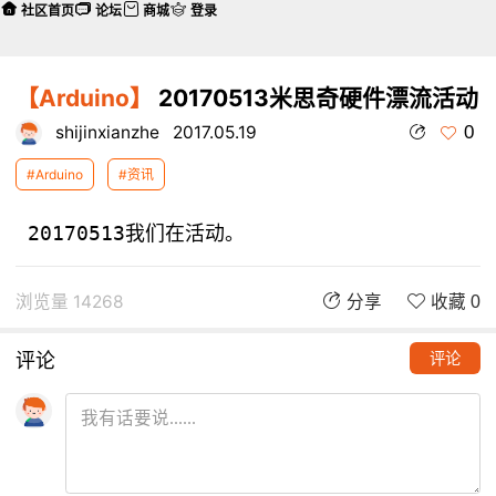
社区首页
论坛
商城
登录
【Arduino】
20170513米思奇硬件漂流活动
0
shijinxianzhe
2017.05.19
#Arduino
#资讯
浏览量 14268
分享
收藏 0
评论
评论