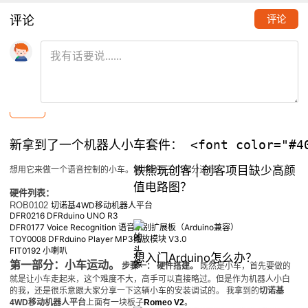
评论
评论
【教程】
语音控制小车
10
tzlzy
2014.07.10
#教程
推荐阅读
铁熊玩创客 | 创客项目缺少高颜
想用它来做一个语音控制的小车。总共分为三个部分进行。
值电路图？
硬件列表：
ROB0102
切诺基4WD移动机器人平台
DFR0216 DFRduino UNO R3
DFR0177 Voice Recognition 语音识别扩展板（Arduino兼容）
TOY0008 DFRduino Player MP3播放模块 V3.0
FIT0192 小喇叭
想入门Arduino怎么办？
第一部分：小车运动。
步骤一： 硬件搭建。
既然是小车，首先要做的
就是让小车走起来，这个难度不大，高手可以直接略过。但是作为机器人小白
的我，还是很乐意跟大家分享一下这辆小车的安装调试的。
我拿到的
切诺基
4WD移动机器人平台
上面有一块板子
Romeo V2
。