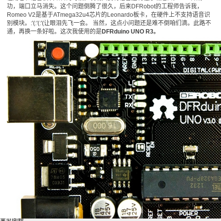
功，端口立马消失。这个问题倒腾了很久，后来DFRobot的工程师告诉我，
Romeo V2
是基于ATmega32u4芯片的
Leonardo板卡，在硬件上不支持语音识
别模块。:'(:'(:'(让眼泪先飞一会。
当然，这点小问题还是难不倒咱们滴。此路不
Bilibili
。
通，再换一条好啦。这次我使用的是
DFRduino UNO R3
今日头条
知乎
官方微博
关于我们
联系我们
成为作者
SiteMap
常见问题