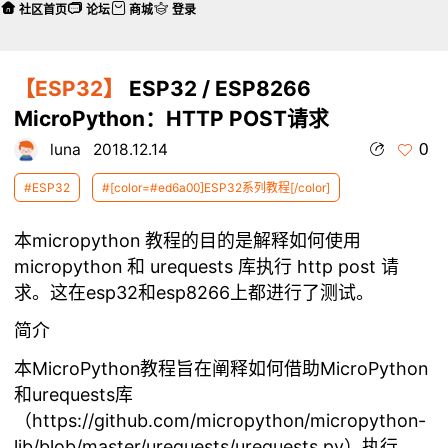
社区首页
论坛
商城
登录
【ESP32】
ESP32 / ESP8266
MicroPython：HTTP POST请求
0
luna
2018.12.14
#ESP32
#[color=#ed6a00]ESP32系列教程[/color]
本micropython 教程的目的是解释如何使用
micropython 和 urequests 库执行 http post 请
求。这在
esp32
和esp8266上都进行了测试。
简介
本MicroPython教程旨在阐释如何借助MicroPython
和urequests库
（
https://github.com/micropython/micropython-
lib/blob/master/urequests/urequests.py
）执行