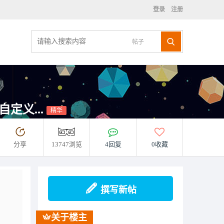
登录
注册
帖子
定义...
精华
分享
13747浏览
4回复
0收藏
撰写新帖
关于楼主