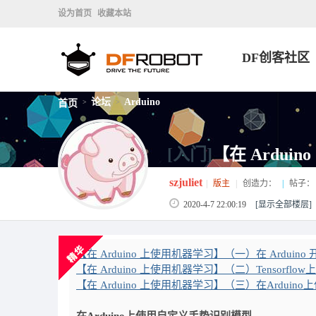
设为首页
收藏本站
DF创客社区
论坛
Arduino
首页
>
>
[入门]
【在 Ardui
szjuliet
|
版主
|
创造力：
|
帖子：
2020-4-7 22:00:19
[显示全部楼层]
【在 Arduino 上使用机器学习】（一）在 Ardu
【在 Arduino 上使用机器学习】（二）Tensorfl
【在 Arduino 上使用机器学习】（三）在Ardui