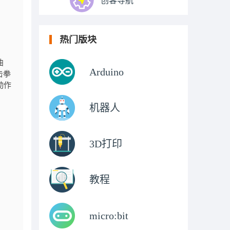
创客导航
热门版块
曲
Arduino
击拳
动作
机器人
3D打印
教程
micro:bit