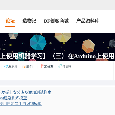
论坛
造物记
DF创客商城
产品资料库
no 上使用机器学习】（三）在Arduino上使用自
|
发消息
|
串个门
|
加好友
|
打招呼
ino 开发板上安装库及添加测试样本
ow上构建及训练模型
no上使用自定义手势识别模型