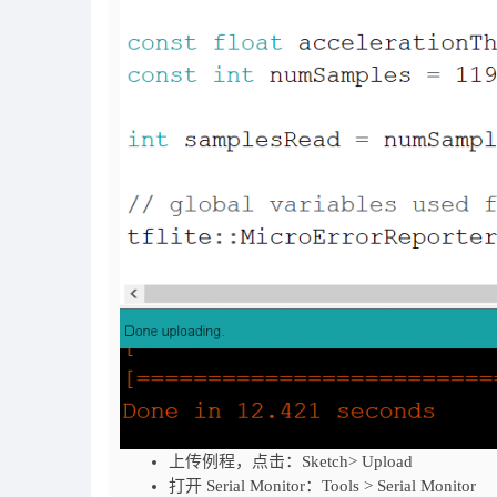
上传例程，点击：Sketch> Upload
打开 Serial Monitor：Tools > Serial Monitor