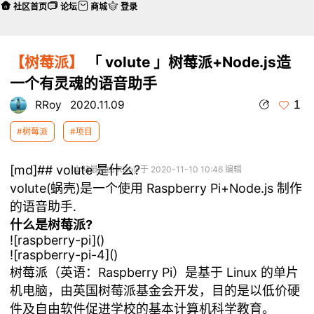
社区首页
论坛
商城
登录
【树莓派】
「 volute 」树莓派+Node.js造
一个有灵魂的语音助手
1
RRoy
2020.11.09
#树莓派
#项目
[md]## volute 是什么?
本帖最后由 RRoy 于 2020-11-10 10:46 编辑
volute(蜗壳)是一个使用 Raspberry Pi+Node.js 制作
的语音助手.
什么是树莓派?
![raspberry-pi](
)
![raspberry-pi-4](
)
树莓派（英语：Raspberry Pi）是基于 Linux 的单片
机电脑，由英国树莓派基金会开发，目的是以低价硬
件及自由软件促进学校的基本计算机科学教育。