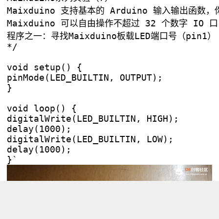
Maixduino 支持基本的 Arduino 输入输出函数
Maixduino 可以自由操作不超过 32 个数字 IO 
程序之一：寻找Maixduino板载LED端口号（pin1）

*/

void setup() {

pinMode(LED_BUILTIN, OUTPUT);

}

void loop() {

digitalWrite(LED_BUILTIN, HIGH);

delay(1000);

digitalWrite(LED_BUILTIN, LOW);

delay(1000);
