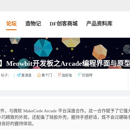
论坛
造物记
DF创客商城
产品资料库
Meowbit开发板之Arcade编程界面与原
帖子：
|
发消息
|
串个门
|
加好友
|
打招呼
 硬件，与微软 MakeCode Arcade 平台深度合作。这一合作赋予了它强
小巧精致的外观，还配备了硅胶外壳，握持手感舒适，既不会过硬硌
持良好的握持体验。