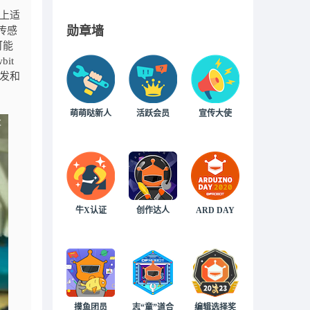
上适
勋章墙
传感
可能
it
开发和
萌萌哒新人
活跃会员
宣传大使
牛X认证
创作达人
ARD DAY
摸鱼团员
志“童”道合
编辑选择奖