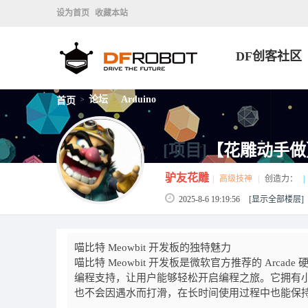
设为首页
收藏本站
DF创客社区
论坛
Arduino
首页
>
>
[项目]
【花雕动手做】
驴友花雕
|
高级技神
|
创造力：
|
2025-8-6 19:19:56
[显示全部楼层]
喵比特 Meowbit 开发板的独特魅力
喵比特 Meowbit 开发板是微软官方推荐的 Arcade
编程支持，让用户能够轻松开启编程之旅。它拥有
也不会因遇水而打滑，在长时间使用过程中也能保