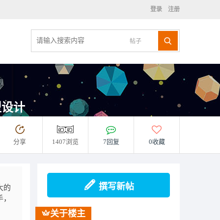
登录
注册
帖子
型设计
分享
1407浏览
7回复
0收藏
撰写新帖
大的
手，
关于楼主