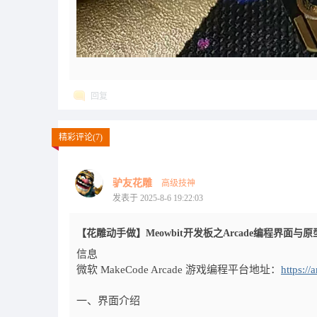
回复
精彩评论(7)
驴友花雕
高级技神
发表于 2025-8-6 19:22:03
【花雕动手做】Meowbit开发板之Arcade编程界面与
信息
微软 MakeCode Arcade 游戏编程平台地址：
https:/
一、界面介绍