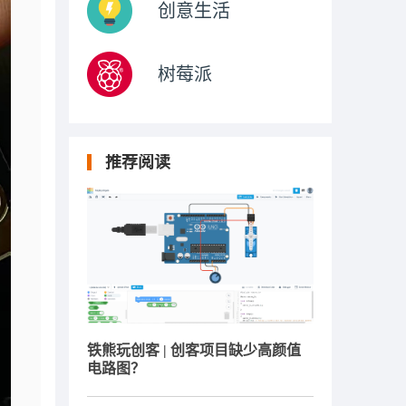
创意生活
树莓派
推荐阅读
铁熊玩创客 | 创客项目缺少高颜值
电路图？