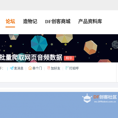
论坛
造物记
DF创客商城
产品资料库
式下批量爬取网页音频数据
精华
子：
|
发消息
|
串个门
|
加好友
|
打招呼