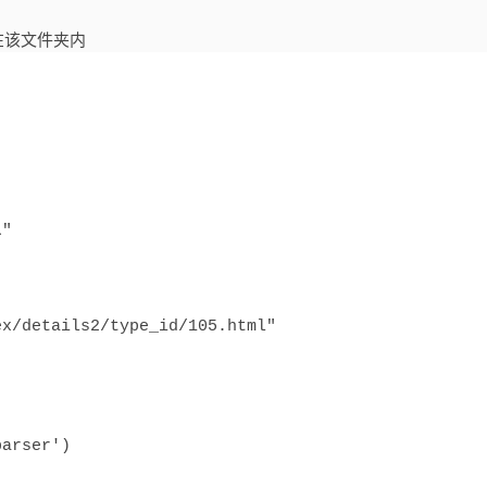
在该文件夹内
"

x/details2/type_id/105.html"

arser')
