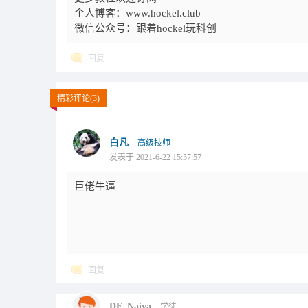
个人博客：www.hockel.club
微信公众号：跟着hockel玩科创
回复
精彩评论(3)
白凡
高级技师
发表于 2021-6-22 15:57:57
巨佬牛逼
回复
DF_Naiva
学徒