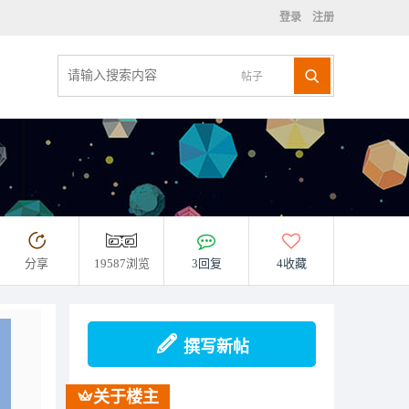
登录
注册
帖子
分享
19587浏览
3回复
4收藏
撰写新帖
关于楼主