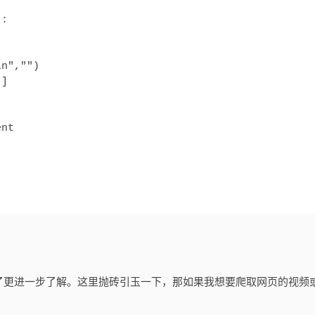
:

n","")

]

nt

了更进一步了解。这里抛砖引玉一下，那如果我想要爬取网页的视频