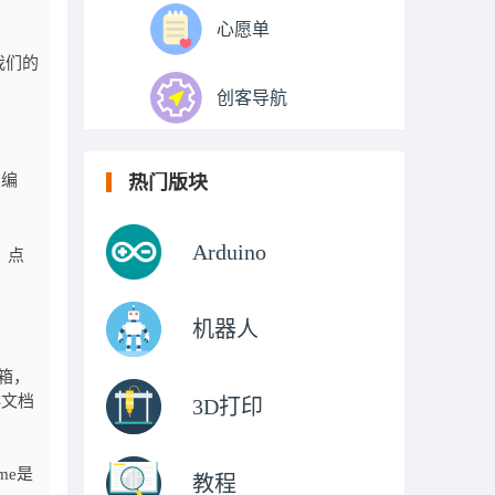
心愿单
我们的
创客导航
热门版块
慧编
Arduino
：点
机器人
具箱，
非文档
3D打印
me是
教程