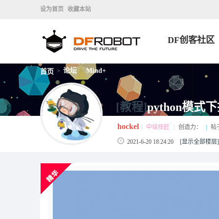
设为首页
收藏本站
DF创客社区
论坛
Mind+
首页
>
>
[教程]
python模
hockel
|
中级技匠
|
创造力：
|
帖
2021-6-20 18:24:20
[显示全部楼层]