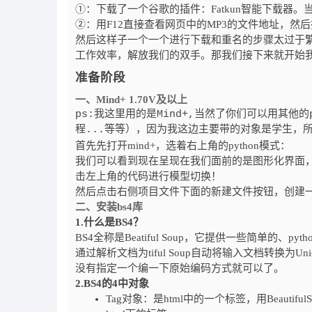
①：下载了一个谷歌的插件：Fatkun智能下载器
②：用F12直接查看网页中的MP3的文件地址，然
然后这样子一个一个进行下载和重名的步骤太过于繁琐了
工作效率，解放我们的双手。那我们接下来就开始我们
准备阶段
一、Mind+ 1.70V及以上
ps:我这里用的是Mind+,当然了你们可以用其他的pytho
程...等等），因为我这边主要带的对象是学生，所
首先先打开mind+，选着右上角的python模式：
我们可以看到现在呈现在我们面前的是图形化界面
击左上角的代码进行模型切换！
然后点击右侧项目文件下面的新建文件按钮，创建一个
二、安装bs4库
1.什么是BS4？
BS4全称是Beatiful Soup，它提供一些简单
通过解析文档为tiful Soup自动将输入文档转换为
没有指定一个编一下原始编码方式就可以了。
2.BS4的4中对象
Tag对象：是html中的一个标签，用Beautifu