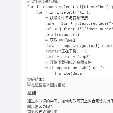
# 对soup进行遍历

for i in soup.select('ul[class="bd"]')
    for j in i.select('li'):

        # 获取文件名与音频链接

        name = Dir + j.text.replace("\
        url = j.find('i')['data-audio'
        print(name,url)

        # 获取URL的内容

        data = requests.get(url).conte
        print("正在下载...")

        name = name + ".mp3"

        # 开始下载相应的音频文件

        with open(name,"wb") as f:

实验结果：
总结
通过本节课的学习，如何爬取网页上的音频信息有
图片怎么办呢？
更多教程欢迎订阅