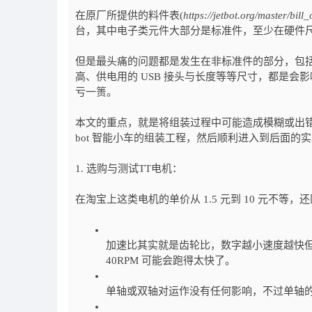
在原厂所提供的料件表(
https://jetbot.org/master/bill
台，其中电子类元件大部分是标准件，至少在硬件
但是最头痛的问题都是发生在非标准件的部分，包括
高、供电用的 USB 接头与长度等等尺寸，都是
亏一篑。
本文的重点，就是将组装过程中可能造成模糊或出错
bot 智能小车的组装工程，然后顺利进入到后面
1. 选购与测试TT电机：
在淘宝上这类电机的单价从 1.5 元到 10 元不等，还区
加速比其实就是齿轮比，数字越小速度越快但载重
40RPM 可能会跑得太快了。
单轴或双轴对运作没有任何影响，不过单轴