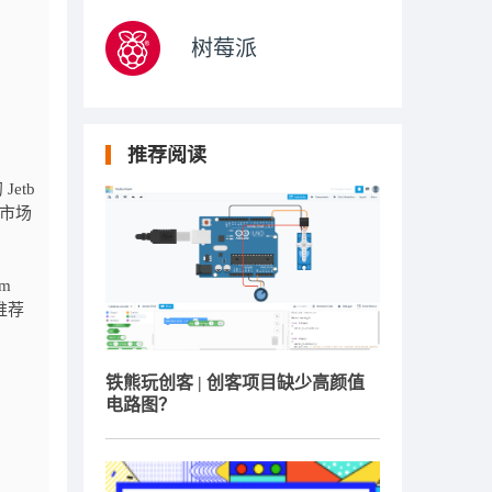
树莓派
推荐阅读
etb
国市场
m
推荐
铁熊玩创客 | 创客项目缺少高颜值
电路图？