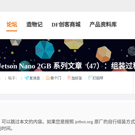
论坛
造物记
DF创客商城
产品资料库
A Jetson Nano 2GB 系列文章（47）：
：
|
帖子：
|
发消息
|
串个门
|
加好友
|
打招呼
，可以跳过本文的内容。如果您是按照 jetbot.org 原厂的自行组装方
的时间。