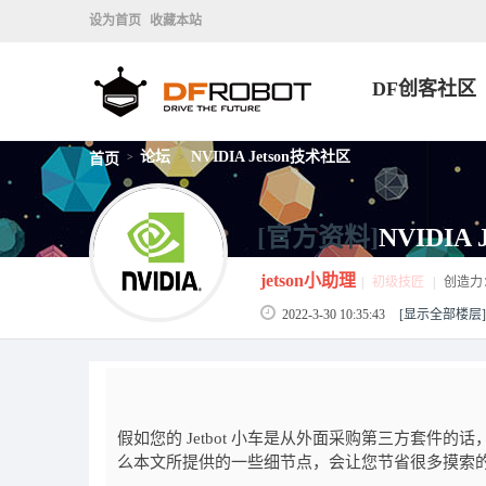
设为首页
收藏本站
DF创客社区
论坛
NVIDIA Jetson技术社区
首页
>
>
[官方资料]
NVIDI
jetson小助理
|
初级技匠
|
创造力
2022-3-30 10:35:43
[显示全部楼层]
假如您的 Jetbot 小车是从外面采购第三方套件的话
么本文所提供的一些细节点，会让您节省很多摸索