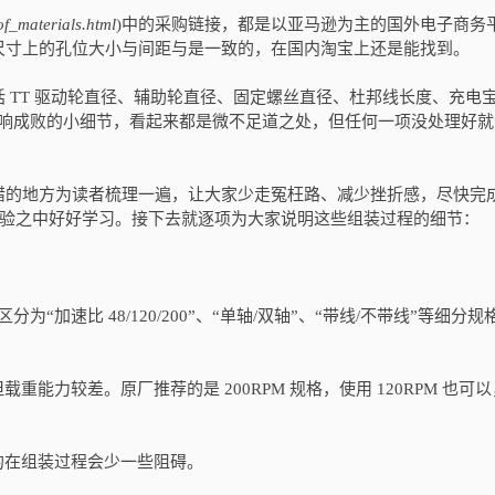
_of_materials.html
)中的采购链接，都是以亚马逊为主的国外电子商务
尺寸上的孔位大小与间距与是一致的，在国内淘宝上还是能找到。
 TT 驱动轮直径、辅助轮直径、固定螺丝直径、杜邦线长度、充电
会影响成败的小细节，看起来都是微不足道之处，但任何一项没处理好
的地方为读者梳理一遍，让大家少走冤枉路、减少挫折感，尽快完成 J
的实验之中好好学习。接下去就逐项为大家说明这些组装过程的细节：
分为“加速比 48/120/200”、“单轴/双轴”、“带线/不带线”等细分规
能力较差。原厂推荐的是 200RPM 规格，使用 120RPM 也可
的在组装过程会少一些阻碍。