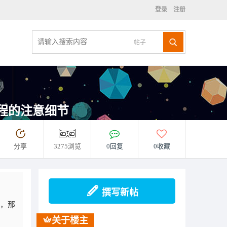
登录
注册
帖子
组装过程的注意细节
分享
3275浏览
0回复
0收藏
撰写新帖
式，那
关于楼主