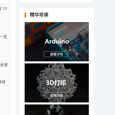
 5V/
精华导读
成一定
线长得
这种线