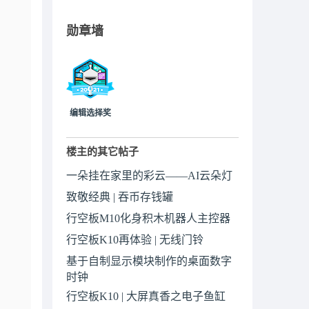
勋章墙
编辑选择奖
楼主的其它帖子
一朵挂在家里的彩云——AI云朵灯
致敬经典 | 吞币存钱罐
行空板M10化身积木机器人主控器
行空板K10再体验 | 无线门铃
基于自制显示模块制作的桌面数字
时钟
行空板K10 | 大屏真香之电子鱼缸