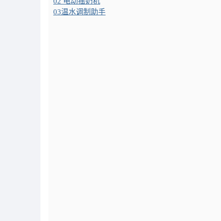
02 电动摇奶机
03温水调制助手