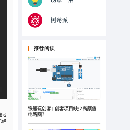
创意生活
树莓派
推荐阅读
铁熊玩创客 | 创客项目缺少高颜值
电路图？
准地
已经