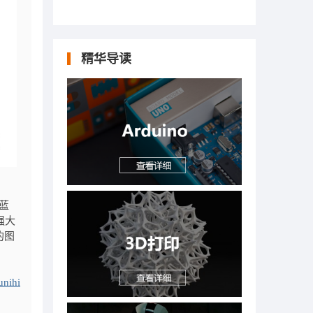
精华导读
蓝
强大
的图
unihi