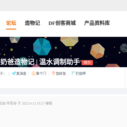
论坛
造物记
DF创客商城
产品资料库
奶爸造物记 | 温水调制助手
精华
子：
|
发消息
|
串个门
|
加好友
|
打招呼
 怀若谷 于 2022-6-13 10:27 编辑