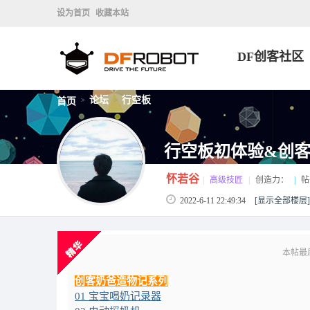
设为首页
收藏本站
DF创客社区
论坛
行空板
首页
>
>
行空板初体验&创客
怀若谷
|
高级技匠
|
创造力：
|
帖
2022-6-11 22:49:34
[显示全部楼层]
本帖最后由
创客奶爸造物记系列
：
01 宝宝喝奶记录器