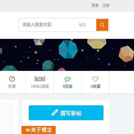
登录
注册
帖子
分享
18482浏览
8回复
4收藏
撰写新帖
关于楼主