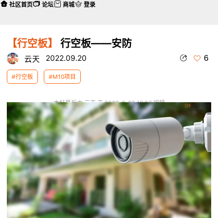
社区首页
论坛
商城
登录
【行空板】
行空板——安防
6
2022.09.20
云天
#行空板
#M10项目
本帖最后由 云天 于 2022-9-20 12:06 编辑