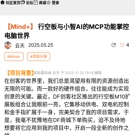
社区首页
论坛
商城
登录
【Mind+】
行空板与小智AI的MCP功能掌控
电脑世界
4
2025.05.25
云天
#Mind+
#项目分享
【项目背景】
本帖最后由 云天 于 2025-5-25 19:18 编辑
在创客的世界里，我们总是渴望用有限的资源创造出
无限的可能。而一款好的硬件组合，往往能成为实现
创意的关键。最近，DF创客社区推出的行空板M10扩
展板组合让我眼前一亮，它集移动供电、双电机控制
和金手指扩展于一身，完美契合了我的项目需求。于
是，我毫不犹豫地在DF商城下单购买，迫不及待地
想要将它应用到我的项目中，开启一段全新的创作之