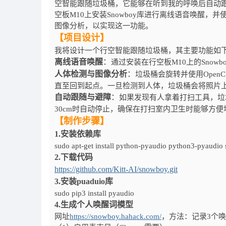
空智能跟随垃圾桶，它能够在听到我的呼唤后自动
空板M10上安装Snowboy库进行离线语音唤醒，
图像分析，以实现这一功能。
【项目设计】
我将设计一个行空智能跟随垃圾桶，其主要功能如
离线语音唤醒
：
通过安装在行空板M10上的Sno
人体检测与图像分析
：
垃圾桶会旋转并使用Ope
直至回到起点。一旦检测到人体，垃圾桶会将照片
自动跟随与避障
：
如果发现有人拿着打扫工具，垃
30cm时自动停止，确保在打扫室内卫生时能够方
【制作步骤】
1.安装依赖库
sudo apt-get install python-pyaudio python3-pyaudio
2.下载代码
https://github.com/Kitt-AI/snowboy.git
3.安装puaduio库
sudo pip3 install pyaudio
4.生成个人唤醒词模型
网址
https://snowboy.hahack.com/
，方法：记录3个唤