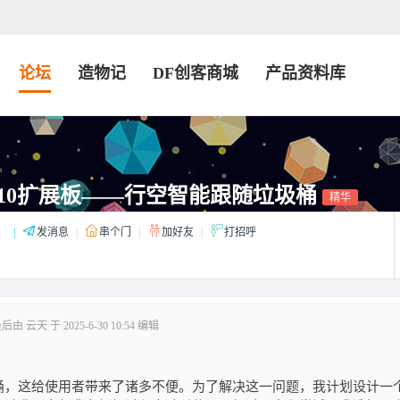
论坛
造物记
DF创客商城
产品资料库
10扩展板——行空智能跟随垃圾桶
精华
：
|
发消息
|
串个门
|
加好友
|
打招呼
由 云天 于 2025-6-30 10:54 编辑
桶，这给使用者带来了诸多不便。为了解决这一问题，我计划设计一