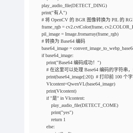
play_audio_file(DETECT_DING)
print("有人")
# 将 OpenCV 的 BGR 图像转换为 PIL 的 R
frame_rgb = cv2.cvtColor(frame, cv2.COLO
pil_image = Image.fromarray(frame_rgb)
# 转换为 Base64 编码
base64_image = convert_image_to_webp_base64
if base64_image:
print("Base64 编码成功！")
# 在这里可以处理 Base64 编码的字符串
print(base64_image[:20]) # 打印前 100
Vlcontent=QwenVL(base64_image)
print(Vlcontent)
if "是" in Vlcontent:
play_audio_file(DETECT_COME)
print("yes")
return 1
else: