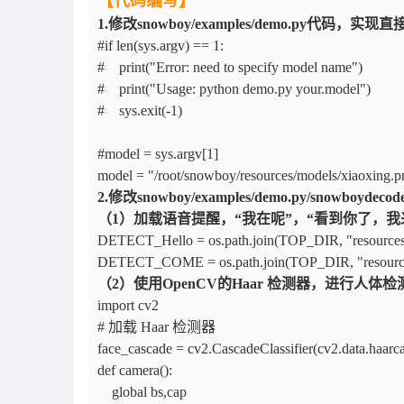
【代码编写】
1.修改snowboy/examples/demo.py代码
#if len(sys.argv) == 1:
# print("Error: need to specify model name")
# print("Usage: python demo.py your.model")
# sys.exit(-1)
#model = sys.argv[1]
model = "/root/snowboy/resources/models/xiaoxi
2.修改snowboy/examples/demo.py/sno
（1）加载语音提醒，“我在呢”，“看到你了
DETECT_Hello = os.path.join(TOP_DIR, "resources
DETECT_COME = os.path.join(TOP_DIR, "resourc
（2）使用OpenCV的Haar 检测器，进行人体
import cv2
# 加载 Haar 检测器
face_cascade = cv2.CascadeClassifier(cv2.data.haarca
def camera():
global bs,cap