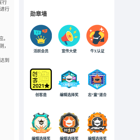
在行
型进行
勋章墙
应。
检测，
活跃会员
宣传大使
牛X认证
达到
创客造
编辑选择奖
志“童”道合
编辑选择奖
编辑选择奖
编辑选择奖