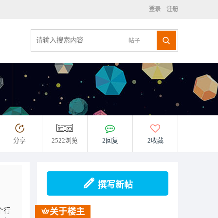
登录
注册
帖子
分享
2522浏览
2回复
2收藏
撰写新帖
个行
关于楼主