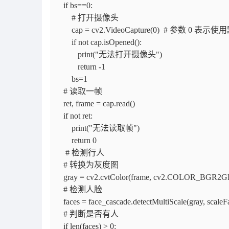
if bs==0:
# 打开摄像头
cap = cv2.VideoCapture(0) # 参数 0 表
if not cap.isOpened():
print("无法打开摄像头")
return -1
bs=1
# 读取一帧
ret, frame = cap.read()
if not ret:
print("无法读取帧")
return 0
# 检测行人
# 转换为灰度图
gray = cv2.cvtColor(frame, cv2.COLOR_BGR2
# 检测人脸
faces = face_cascade.detectMultiScale(gray, scaleF
# 判断是否有人
if len(faces) > 0: