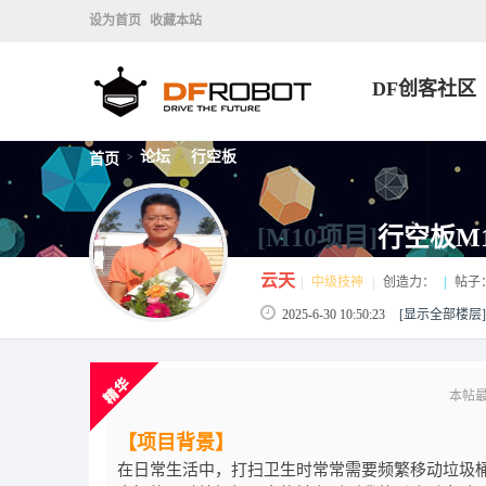
设为首页
收藏本站
DF创客社区
论坛
行空板
首页
>
>
[M10项目]
行空板M
云天
|
中级技神
|
创造力：
|
帖子
2025-6-30 10:50:23
[显示全部楼层]
本帖最后
【项目背景】
在日常生活中，打扫卫生时常常需要频繁移动垃圾