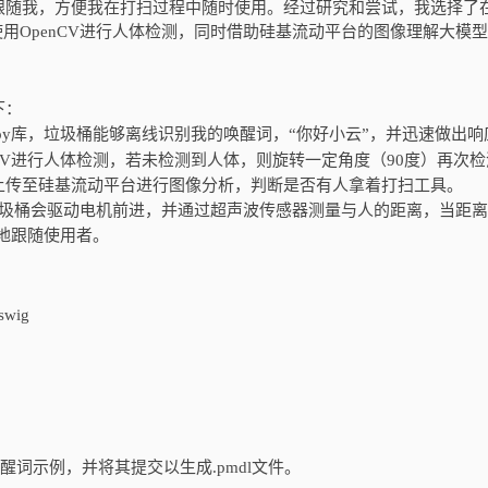
跟随我，方便我在打扫过程中随时使用。经过研究和尝试，我选择了
并使用OpenCV进行人体检测，同时借助硅基流动平台的图像理解大模
下：
wboy库，垃圾桶能够离线识别我的唤醒词，“你好小云”，并迅速做出响
nCV进行人体检测，若未检测到人体，则旋转一定角度（90度）再次
上传至硅基流动平台进行图像分析，判断是否有人拿着打扫工具。
圾桶会驱动电机前进，并通过超声波传感器测量与人的距离，当距离
便地跟随使用者。
 swig
醒词示例，并将其提交以生成.pmdl文件。