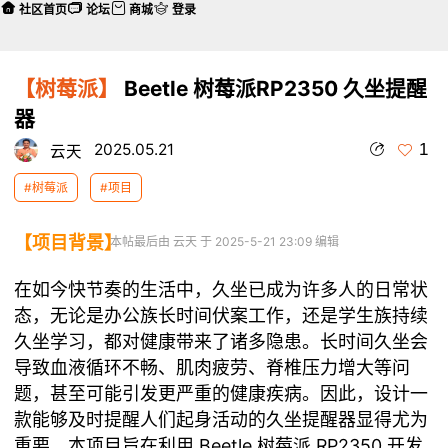
社区首页
论坛
商城
登录
【树莓派】
Beetle 树莓派RP2350 久坐提醒
器
1
2025.05.21
云天
#树莓派
#项目
【项目背景】
本帖最后由 云天 于 2025-5-21 23:09 编辑
在如今快节奏的生活中，久坐已成为许多人的日常状
态，无论是办公族长时间伏案工作，还是学生族持续
久坐学习，都对健康带来了诸多隐患。长时间久坐会
导致血液循环不畅、肌肉疲劳、脊椎压力增大等问
题，甚至可能引发更严重的健康疾病。因此，设计一
款能够及时提醒人们起身活动的久坐提醒器显得尤为
重要。本项目旨在利用 Beetle 树莓派 RP2350 开发