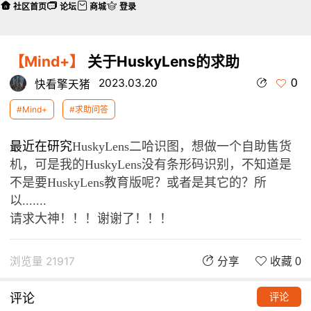
社区首页
论坛
商城
登录
【Mind+】
关于HuskyLens的求助
0
2023.03.20
快看擎天猪
#Mind+
#求助问答
最近在研究
HuskyLens
二哈识图，想做一个自助售货
机，可是我的
HuskyLens
没有条形码识别，不知道是
不是要
HuskyLens
教育版呢？或者是其它的？
所
以.......
请求大神！！！谢谢了！！！
浏览量 21917
分享
收藏 0
评论
评论