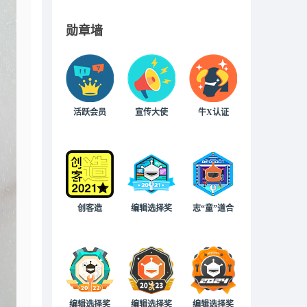
勋章墙
活跃会员
宣传大使
牛X认证
创客造
编辑选择奖
志“童”道合
编辑选择奖
编辑选择奖
编辑选择奖