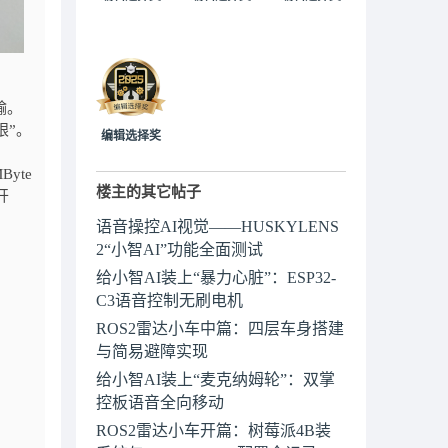
输。
眼”。
编辑选择奖
yte
楼主的其它帖子
开
语音操控AI视觉——HUSKYLENS
2“小智AI”功能全面测试
给小智AI装上“暴力心脏”：ESP32-
C3语音控制无刷电机
ROS2雷达小车中篇：四层车身搭建
与简易避障实现
给小智AI装上“麦克纳姆轮”：双掌
控板语音全向移动
ROS2雷达小车开篇：树莓派4B装