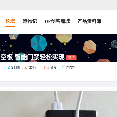
论坛
造物记
DF创客商城
产品资料库
+ 行空板 智能门禁轻松实现
精华
：
|
发消息
|
串个门
|
加好友
|
打招呼