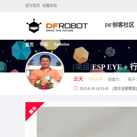
设为首页
收藏本站
DF创客社区
论坛
Arduino
首页
>
>
[项目]
ESP EYE 
云天
|
中级技神
|
创造力：
|
帖子
2023-8-29 14:55:45
[显示全部楼层]