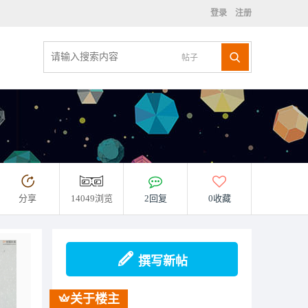
登录
注册
帖子
分享
14049浏览
2回复
0收藏
撰写新帖
关于楼主