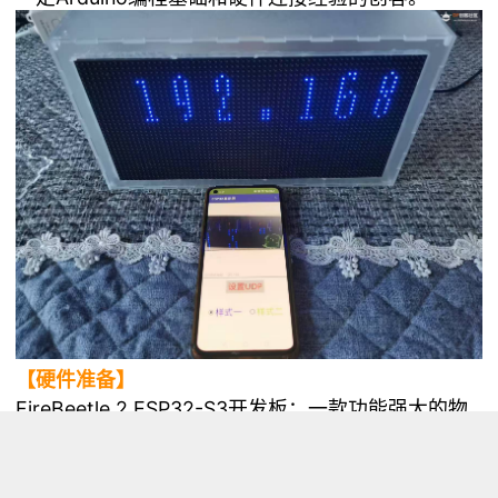
【硬件准备】
FireBeetle 2 ESP32-S3开发板
：一款功能强大的物
联网开发板，支持WiFi和蓝牙5.0双模通信，具备丰
富的外设接口。
64×32 RGB LED点阵屏
：一款高亮度、全彩的LED